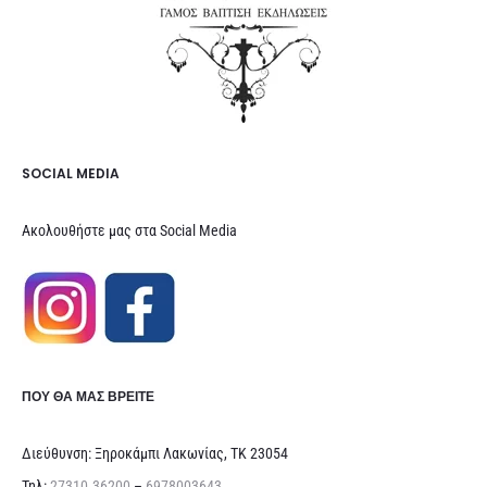
SOCIAL MEDIA
Ακολουθήστε μας στα Social Media
ΠΟΥ ΘΑ ΜΑΣ ΒΡΕΊΤΕ
Διεύθυνση: Ξηροκάμπι Λακωνίας, ΤΚ 23054
Τηλ:
27310.36200
–
6978003643