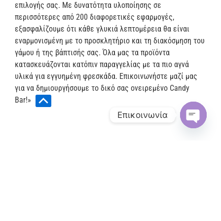
επιλογής σας. Με δυνατότητα υλοποίησης σε
περισσότερες από 200 διαφορετικές εφαρμογές,
εξασφαλίζουμε ότι κάθε γλυκιά λεπτομέρεια θα είναι
εναρμονισμένη με το προσκλητήριο και τη διακόσμηση του
γάμου ή της βάπτισής σας. Όλα μας τα προϊόντα
κατασκευάζονται κατόπιν παραγγελίας με τα πιο αγνά
υλικά για εγγυημένη φρεσκάδα. Επικοινωνήστε μαζί μας
για να δημιουργήσουμε το δικό σας ονειρεμένο Candy
Bar!»
Επικοινωνία
O
p
e
ΠΛΗΡΟΦΟΡΊΕΣ
n
c
Δωρεάν μεταφορικά άνω των 200€
h