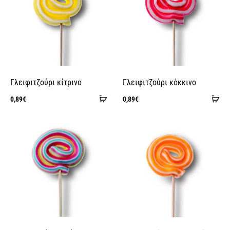
Γλειφιτζούρι κίτρινο
Γλειφιτζούρι κόκκινο
Προσθήκη
Πρ
0,89
€
0,89
€
στο
στ
καλάθι
κα