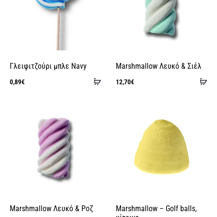
Γλειφιτζούρι μπλε Navy
Marshmallow Λευκό & Σιέλ
Προσθήκη
Πρ
0,89
€
12,70
€
στο
στ
καλάθι
κα
Marshmallow Λευκό & Ροζ
Marshmallow – Golf balls,