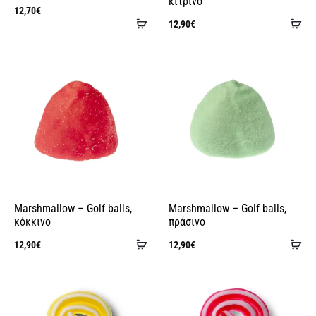
κίτρινο
12,70
€
Προσθήκη
Πρ
12,90
€
στο
στ
καλάθι
κα
Marshmallow – Golf balls,
Marshmallow – Golf balls,
κόκκινο
πράσινο
Προσθήκη
Πρ
12,90
€
12,90
€
στο
στ
καλάθι
κα