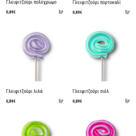
Γλειφιτζούρι πολύχρωμο
Γλειφιτζούρι πορτοκαλί
Προσθήκη
Πρ
0,89
€
0,89
€
στο
στ
καλάθι
κα
Γλειφιτζούρι λιλά
Γλειφιτζούρι σιέλ
Προσθήκη
Πρ
0,89
€
0,89
€
στο
στ
καλάθι
κα