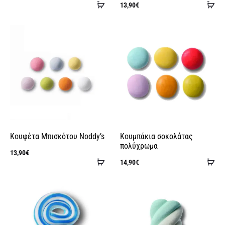
Προσθήκη
Πρ
13,90
€
στο
στ
καλάθι
κα
Κουφέτα Μπισκότου Noddy’s
Κουμπάκια σοκολάτας
πολύχρωμα
13,90
€
Προσθήκη
Πρ
14,90
€
στο
στ
καλάθι
κα