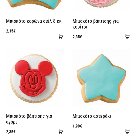
Μπισκότο κορώνα σιέλ 8 εκ
Μπισκότο βάπτισης για
κορίτσι
2,15
€
Προσθήκη
Πρ
2,35
€
στο
στ
καλάθι
κα
Μπισκότο βάπτισης για
Μπισκότο αστεράκι
αγόρι
1,90
€
Προσθήκη
Πρ
2,35
€