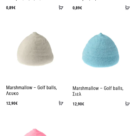
Προσθήκη
Πρ
0,89
€
0,89
€
στο
στ
καλάθι
κα
Marshmallow – Golf balls,
Marshmallow – Golf balls,
Λευκο
Σιελ
Προσθήκη
Πρ
12,90
€
12,90
€
στο
στ
καλάθι
κα