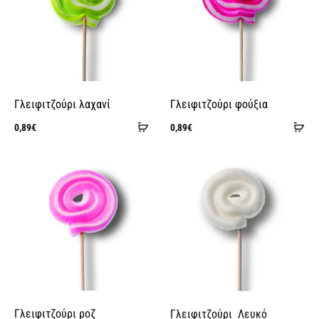
Γλειφιτζούρι λαχανί
Γλειφιτζούρι φούξια
Προσθήκη
Πρ
0,89
€
0,89
€
στο
στ
καλάθι
κα
Γλειφιτζούρι ροζ
Γλειφιτζούρι Λευκό