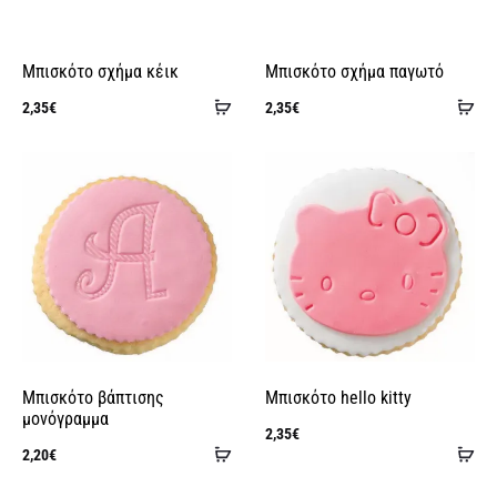
Μπισκότο σχήμα κέικ
Μπισκότο σχήμα παγωτό
Προσθήκη
Πρ
2,35
€
2,35
€
στο
στ
καλάθι
κα
Μπισκότο βάπτισης
Μπισκότο hello kitty
μονόγραμμα
2,35
€
Προσθήκη
Πρ
2,20
€
στο
στ