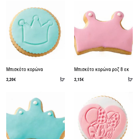
καλάθι
κα
Μπισκότο κορώνα
Μπισκότο κορώνα ροζ 8 εκ
Προσθήκη
Πρ
2,20
€
2,15
€
στο
στ
καλάθι
κα