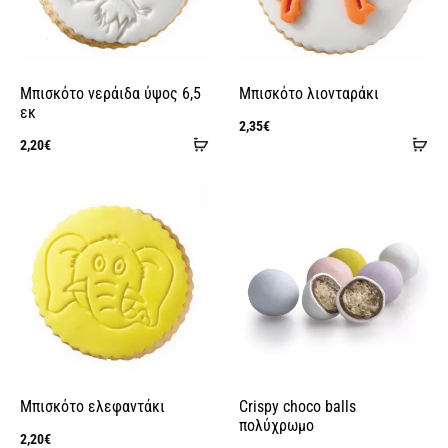
Μπισκότο νεράιδα ύψος 6,5
Μπισκότο λιονταράκι
εκ
2,35
€
Προσθήκη
Πρ
2,20
€
στο
στ
καλάθι
κα
Μπισκότο ελεφαντάκι
Crispy choco balls
πολύχρωμο
2,20
€