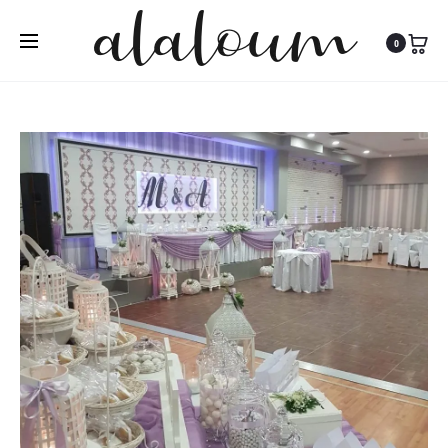
Τηλ:
27310 36200
|
Κιν:
6978 003 643
0