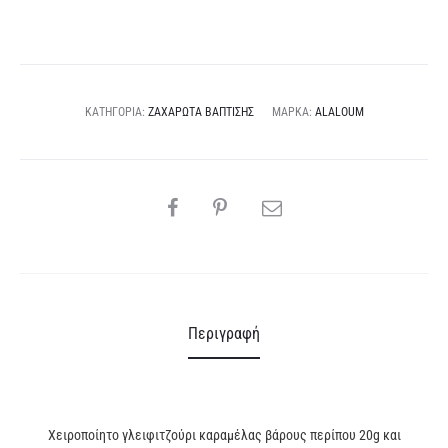
e
r
n
a
ΚΑΤΗΓΟΡΊΑ:
ΖΑΧΑΡΩΤΆ ΒΆΠΤΙΣΗΣ
ΜΆΡΚΑ:
ALALOUM
t
i
v
SHARE
e
:
Περιγραφή
Χειροποίητο γλειφιτζούρι καραμέλας βάρους περίπου 20g και