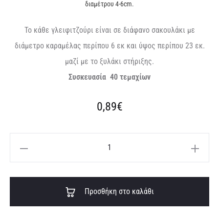
διαμέτρου 4-6cm.
Το κάθε γλειφιτζούρι είναι σε διάφανο σακουλάκι με
διάμετρο καραμέλας περίπου 6 εκ και ύψος περίπου 23 εκ.
μαζί με το ξυλάκι στήριξης.
Συσκευασία 40 τεμαχίων
0,89
€
Γλειφιτζούρι
πορτοκαλί
ποσότητα
A
Προσθήκη στο καλάθι
l
t