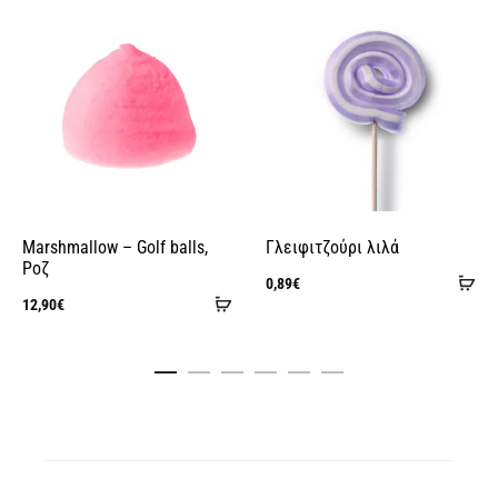
Marshmallow – Golf balls,
Γλειφιτζούρι λιλά
Ροζ
Πρ
0,89
€
Προσθήκη
12,90
€
στ
στο
κα
καλάθι