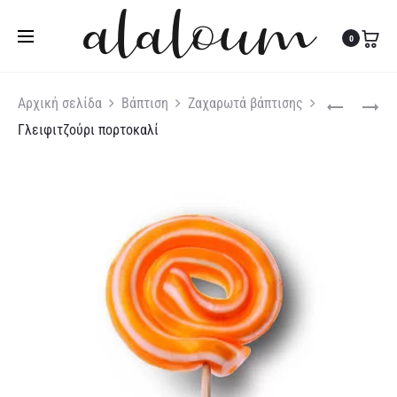
Τηλ:
27310 36200
|
Κιν:
6978 003 643
0
Produc
ΓΛΕΙΦΙΤΖΟΎ
ΓΛΕΙΦΙΤΖΟΎ
Αρχική σελίδα
Βάπτιση
Ζαχαρωτά βάπτισης
ΛΙΛΆ
ΠΟΛΎΧΡΩΜ
Γλειφιτζούρι πορτοκαλί
naviga