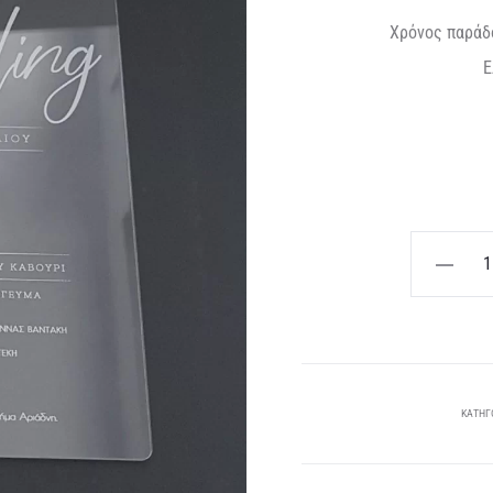
Χρόνος παράδ
Ε
τρέχ
Διάφανο
Προσκλητ
ε
γάμου
plexi
6
glass
ποσότητα
ΚΑΤΗΓ