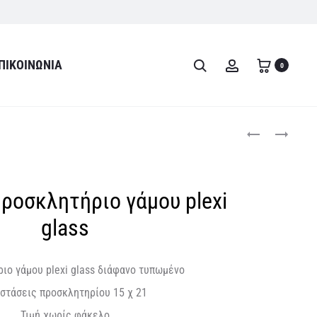
ΠΙΚΟΙΝΩΝΊΑ
Search
Account
0
Product
ΙΔΙΑΊΤΕΡΟ
ΙΔΙΑΊΤΕΡΟ
ΠΡΟΣΚΛΗΤΉΡΙΟ
ΠΡΟΣΚΛΗΤΉΡΙΟ
navigati
ΓΆΜΟΥ
ΓΆΜΟΥ
ΣΕ
PLEXI
ροσκλητήριο γάμου plexi
ΦΥΣΙΚΌ
GLASS
ΞΎΛΟ
ΑΜΜΟΒΟΛΉ
glass
ιο γάμου plexi glass διάφανο τυπωμένο
στάσεις προσκλητηρίου 15 χ 21
Τιμή χωρίς φάκελο