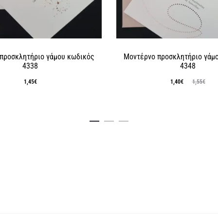
προσκλητήριο γάμου κωδικός
Μοντέρνο προσκλητήριο γάμ
4338
4348
Original
Η
1,45
€
1,40
€
1,55
€
τρέχουσα
price
τιμή
was:
είναι:
1,55€.
1,40€.