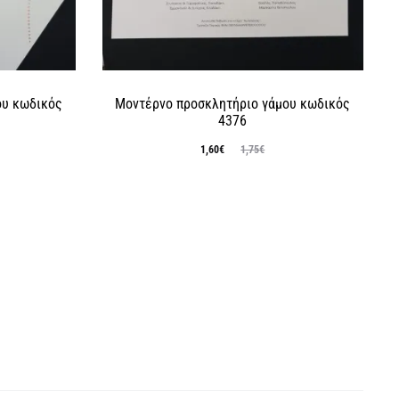
ου κωδικός
Μοντέρνο προσκλητήριο γάμου κωδικός
4376
Original
Η
1,60
€
1,75
€
τρέχουσα
price
τιμή
was:
είναι:
1,75€.
1,60€.