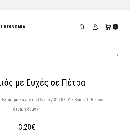
ΠΙΚΟΙΝΩΝΊΑ
Search
Account
0
Product
ΚΑΡΔΙΆ
ΔΈΝΤΡΟ
LOVE
ΤΗΣ
navigati
ΣΕ
ΖΩΉΣ
ΠΈΤΡΑ
ΜΕ
λιάς με Ευχές σε Πέτρα
ΕΥΧΈΣ
ΣΕ
ΠΈΤΡΑ
 Ελιάς με Ευχές σε Πέτρα / 82108, Υ 7.3cm x Π 5.5.cm
έτοιμη δεμένη
3,20
€