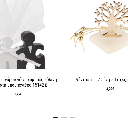
α γάμου νύφη γαμπρός ξύλινη
Δέντρο της Ζωής με Ευχές
στή μπομπονιέρα 15142 β
3,20
€
3,25
€