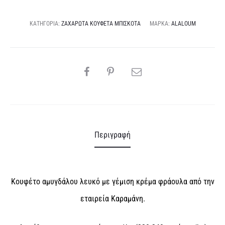
n
a
ΚΑΤΗΓΟΡΊΑ:
ΖΑΧΑΡΩΤΆ ΚΟΥΦΈΤΑ ΜΠΙΣΚΌΤΑ
ΜΆΡΚΑ:
ALALOUM
t
i
v
SHARE
e
:
Περιγραφή
Κουφέτο αμυγδάλου λευκό με γέμιση κρέμα φράουλα από την
εταιρεία Καραμάνη.