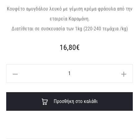
Κουφέτο αμυγδάλου λευκό με γέμιση κρέμα φράουλα από την
εταιρεία Καραμάνη.
Διατίθεται σε συσκευασία των 1kg (220-240 τεμάχια /kg)
16,80
€
Κουφέτο
αμυγδάλου
λευκό
A
με
Προσθήκη στο καλάθι
l
γέμιση
t
κρέμα
e
φράουλα
r
ποσότητα