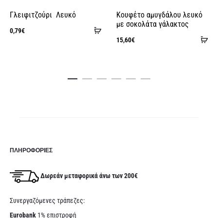
Γλειφιτζούρι Λευκό
Κουφέτο αμυγδάλου λευκό
με σοκολάτα γάλακτος
Προσθήκη
0,79
€
Πρ
15,60
€
στο
στ
καλάθι
κα
ΠΛΗΡΟΦΟΡΊΕΣ
Δωρεάν μεταφορικά άνω των 200€
Συνεργαζόμενες τράπεζες:
Eurobank
1% επιστροφή