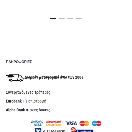
στο
στ
τρέχου
καλάθι
κα
τι
είν
149,00
ΠΛΗΡΟΦΟΡΊΕΣ
Δωρεάν μεταφορικά άνω των 200€
Συνεργαζόμενες τράπεζες:
Eurobank
1% επιστροφή
Alpha Bank
άτοκες δόσεις