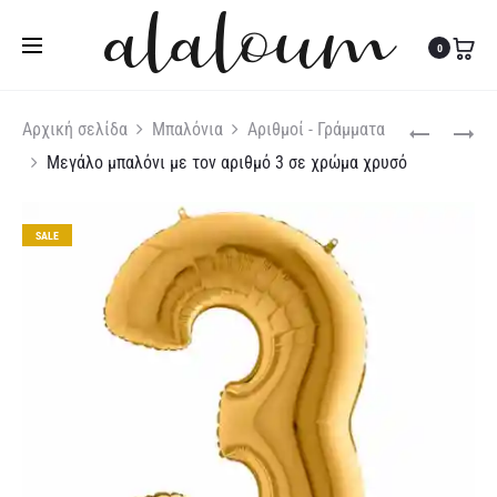
Τηλ:
27310 36200
|
Κιν:
6978 003 643
0
Produc
ΜΕΓΆΛΟ
ΜΕΓΆΛΟ
Αρχική σελίδα
Μπαλόνια
Αριθμοί - Γράμματα
ΜΠΑΛΌΝΙ
ΜΠΑΛΌΝΙ
Μεγάλο μπαλόνι με τον αριθμό 3 σε χρώμα χρυσό
naviga
ΜΕ
ΜΕ
ΤΟΝ
ΤΟΝ
ΑΡΙΘΜΌ
ΑΡΙΘΜΌ
SALE
2
4
ΣΕ
ΣΕ
ΧΡΏΜΑ
ΧΡΏΜΑ
ΧΡΥΣΌ
ΧΡΥΣΌ