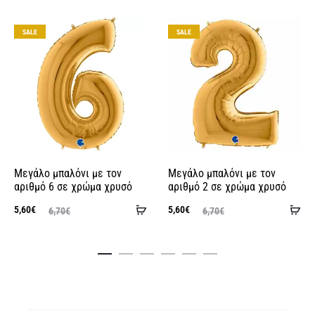
SALE
SALE
Μεγάλο μπαλόνι με τον
Μεγάλο μπαλόνι με τον
αριθμό 6 σε χρώμα χρυσό
αριθμό 2 σε χρώμα χρυσό
Προσθήκη
Πρ
Original
Η
Original
Η
5,60
€
5,60
€
6,70
€
6,70
€
στο
στ
ουσα
price
τρέχουσα
price
τρέχου
καλάθι
κα
τιμή
was:
τιμή
was:
τι
ναι:
6,70€.
είναι:
6,70€.
είν
,60€.
5,60€.
7,9