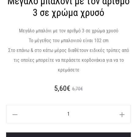
Μεγάλο μπαλόνι με τον αριθμό
3 σε χρώμα χρυσό
Μεγάλο μπαλόνι με τον αριθμό 3 σε χρώμα χρυσό
To μέγεθος του μπαλονιού είναι 102 cm
Στο επάνω & στο κάτω μέρος διαθέτουν ειδικές τρύπες από
τις οποίες μπορείτε να περάσετε κορδονάκια για να το
κρεμάσετε
Original
Η
5,60
€
6,70
€
τρέχουσα
price
Μεγάλο
τιμή
was:
μπαλόνι
με
είναι:
6,70€.
A