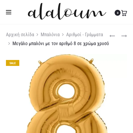
Τηλ:
27310 36200
|
Κιν:
6978 003 643
0
Produc
ΜΕΓΆΛΟ
ΜΕΓΆΛΟ
Αρχική σελίδα
Μπαλόνια
Αριθμοί - Γράμματα
ΜΠΑΛΌΝΙ
ΜΠΑΛΌΝΙ
Μεγάλο μπαλόνι με τον αριθμό 8 σε χρώμα χρυσό
naviga
ΜΕ
ΜΕ
ΤΟΝ
ΤΟΝ
ΑΡΙΘΜΌ
ΑΡΙΘΜΌ
SALE
7
9
ΣΕ
ΣΕ
ΧΡΏΜΑ
ΧΡΏΜΑ
ΧΡΥΣΌ
ΧΡΥΣΌ