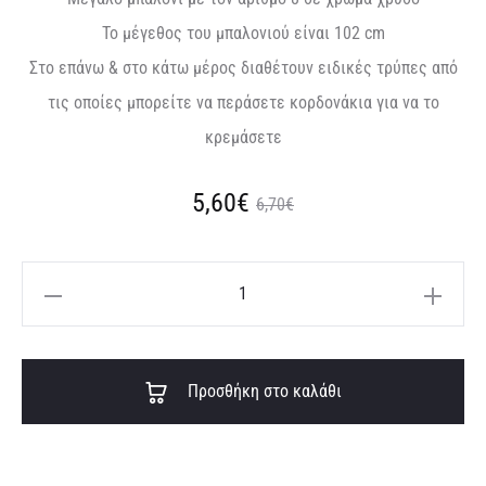
To μέγεθος του μπαλονιού είναι 102 cm
Στο επάνω & στο κάτω μέρος διαθέτουν ειδικές τρύπες από
τις οποίες μπορείτε να περάσετε κορδονάκια για να το
κρεμάσετε
Original
Η
5,60
€
6,70
€
τρέχουσα
price
Μεγάλο
τιμή
was:
μπαλόνι
με
είναι:
6,70€.
A
τον
Προσθήκη στο καλάθι
5,60€.
l
αριθμό
t
8
e
σε