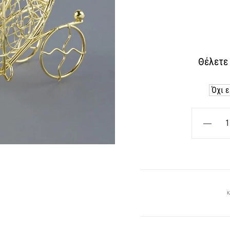
τρέχ
Θέλετε
ε
1
Μεταλλικ
χρυσή
άμαξα
ποσότητα
Κ