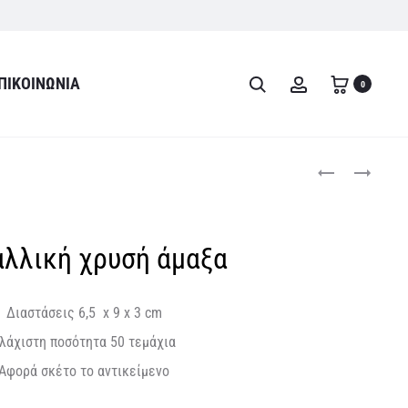
ΠΙΚΟΙΝΩΝΊΑ
Search
Account
0
Product
ΜΕΤΑΛΙΚΟ
ΜΕΤΑΛΛΙΚΟ
ΚΛΟΥΒΑΚΙ
ΧΡΥΣΟ
navigati
ΣΕ
ΓΕΩΜΕΤΡΙΚΟ
ΧΡΥΣΟ
ΣΧΗΜΑ
λλική χρυσή άμαξα
ΧΡΩΜΑ
Διαστάσεις 6,5 x 9 x 3 cm
λάχιστη ποσότητα 50 τεμάχια
Αφορά σκέτο το αντικείμενο