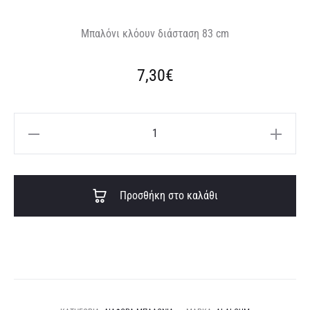
Μπαλόνι κλόουν διάσταση 83 cm
7,30
€
Μπαλόνι
κλόουν
ποσότητα
A
Προσθήκη στο καλάθι
l
t
e
r
n
a