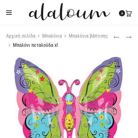
Τηλ:
27310 36200
|
Κιν:
6978 003 643
0
Produc
DISNEY
MINNIE
Αρχική σελίδα
Μπαλόνια
Μπαλόνια βάπτισης
PRINCESSES
MOUSE
Μπαλόνι πεταλούδα xl
naviga
BIRTHDAY
ΜΠΑΛΌΝΙ
CAKE
XL