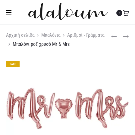
Τηλ:
27310 36200
|
Κιν:
6978 003 643
0
Produc
ΜΠΑΛΌΝΙ
ΜΠΑΛΌΝΙ
Αρχική σελίδα
Μπαλόνια
Αριθμοί - Γράμματα
ΓΆΜΟΥ
ΦΙΓΟΎΡΑ
Μπαλόνι ροζ χρυσό Mr & Mrs
naviga
ΝΎΦΗ
HELLO
KITTY
SALE