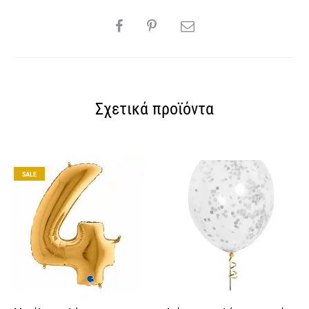
e
SHARE
:
Σχετικά προϊόντα
SALE