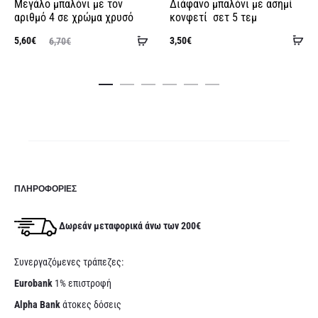
Μεγάλο μπαλόνι με τον
Διάφανο μπαλόνι με ασημί
αριθμό 4 σε χρώμα χρυσό
κονφετί σετ 5 τεμ
Πρ
Προσθήκη
Original
Η
5,60
€
3,50
€
6,70
€
τρέχου
στ
στο
ουσα
price
τι
κα
καλάθι
τιμή
was:
είν
ναι:
6,70€.
12,9
,60€.
ΠΛΗΡΟΦΟΡΊΕΣ
Δωρεάν μεταφορικά άνω των 200€
Συνεργαζόμενες τράπεζες:
Eurobank
1% επιστροφή
Alpha Bank
άτοκες δόσεις