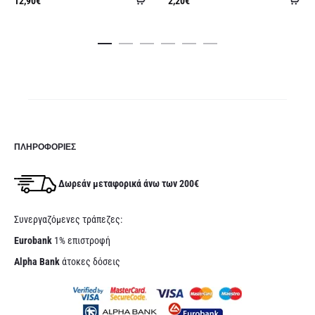
12,90
€
2,20
€
στο
στ
καλάθι
κα
ΠΛΗΡΟΦΟΡΊΕΣ
Δωρεάν μεταφορικά άνω των 200€
Συνεργαζόμενες τράπεζες:
Eurobank
1% επιστροφή
Alpha Bank
άτοκες δόσεις