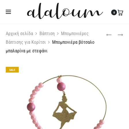
Τηλ:
27310 36200
|
Κιν:
6978 003 643
0
Produc
ΜΠΟΜΠΟΝΙ
ΜΠΟΜΠΟΝΙ
Αρχική σελίδα
Βάπτιση
Μπομπονιέρες
ΒΌΤΣΑΛΟ
ΒΌΤΣΑΛΟ
Βάπτισης για Κορίτσι
Μπομπονιέρα βότσαλο
naviga
ΒΑΣΙΛΟΠΟΎ
ΜΕ
μπαλαρίνα με στεφάνι
ΠΕΤΑΛΟΎΔΑ
SALE