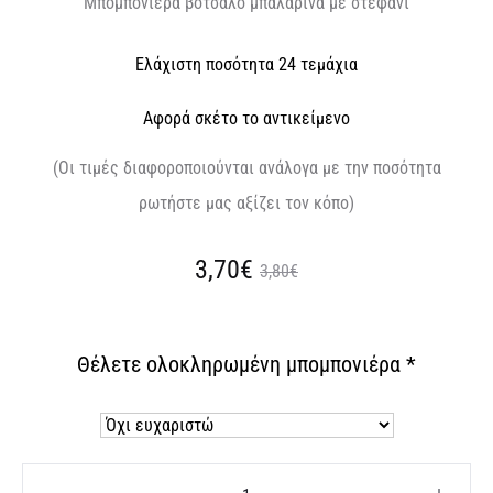
Μπομπονιέρα βότσαλο μπαλαρίνα με στεφάνι
Ελάχιστη ποσότητα 24 τεμάχια
Αφορά σκέτο το αντικείμενο
(Οι τιμές διαφοροποιούνται ανάλογα με την ποσότητα
ρωτήστε μας αξίζει τον κόπο)
Original
Η
3,70€
3,80€
τρέχουσα
price
Θέλετε ολοκληρωμένη μπομπονιέρα
*
τιμή
was:
είναι:
3,80€.
3,70€.
Μπομπονιέρα