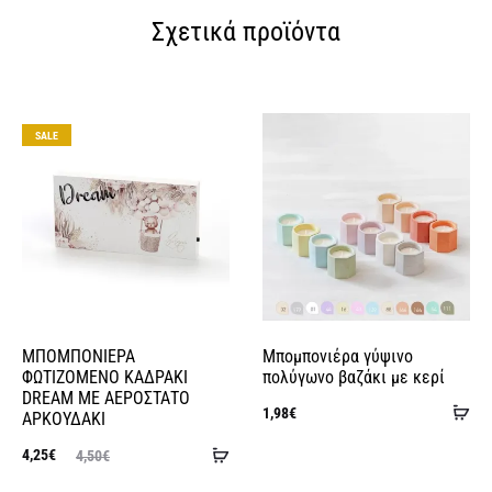
Σχετικά προϊόντα
SALE
ΜΠΟΜΠΟΝΙΕΡΑ
Μπομπονιέρα γύψινο
ΦΩΤΙΖΟΜΕΝΟ ΚΑΔΡΑΚΙ
πολύγωνο βαζάκι με κερί
DREAM ΜΕ ΑΕΡΟΣΤΑΤΟ
Πρ
1,98
€
ΑΡΚΟΥΔΑΚΙ
στ
Προσθήκη
Original
Η
4,25
€
4,50
€
κα
στο
ουσα
price