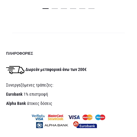
καλάθι
τιμή
was:
ναι:
4,50€.
,25€.
ΠΛΗΡΟΦΟΡΊΕΣ
Δωρεάν μεταφορικά άνω των 200€
Συνεργαζόμενες τράπεζες:
Eurobank
1% επιστροφή
Alpha Bank
άτοκες δόσεις