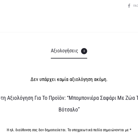
ποσότητα
SHARE
FA
Αξιολογήσεις
0
Δεν υπάρχει καμία αξιολόγηση ακόμη.
τη Αξιολόγηση Για Το Προϊόν: “Μπομπονιέρα Σαφάρι Με Ζώα 
Βότσαλο”
Η ηλ. διεύθυνση σας δεν δημοσιεύεται.
Τα υποχρεωτικά πεδία σημειώνονται με
*