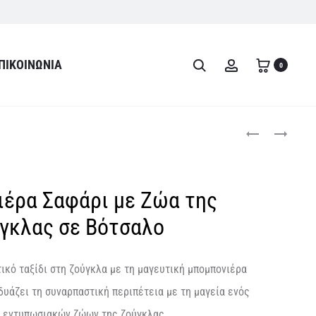
ΠΙΚΟΙΝΩΝΊΑ
Search
Account
0
Product
ΜΠΟΜΠΟΝΙΈΡΑ
ΜΠΟΜΠΟΝΙΈΡΑ
ΚΑΟΥΜΠΌΙ
ΑΣΤΡΟΝΑΎΤΗΣ
navigati
ΠΆΝΩ
ΜΕ
ΣΕ
ΠΛΑΝΉΤΕΣ
έρα Σαφάρι με Ζώα της
ΆΛΟΓΟ
ΣΕ
ΒΌΤΣΑΛΟ
γκλας σε Βότσαλο
ικό ταξίδι στη ζούγκλα με τη μαγευτική μπομπονιέρα
δυάζει τη συναρπαστική περιπέτεια με τη μαγεία ενός
ι εντυπωσιακών ζώων της ζούγκλας.