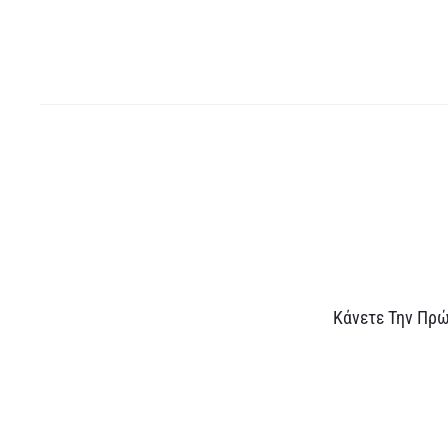
Α
Κάνετε Την Πρώ
ξ
ι
ο