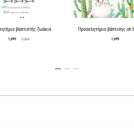
ητήριο βαπτιστής ζωάκια
Προσκλητήριο βάπτισης oh 
Original
Η
1,69
€
1,69
€
1,95
€
χουσα
price
τιμή
was:
είναι:
1,95€.
1,69€.