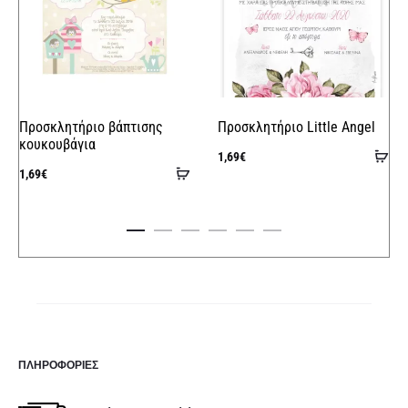
Προσκλητήριο βάπτισης
Προσκλητήριο Little Angel
κουκουβάγια
Πρ
1,69
€
Προσθήκη
1,69
€
στ
στο
κα
καλάθι
ΠΛΗΡΟΦΟΡΊΕΣ