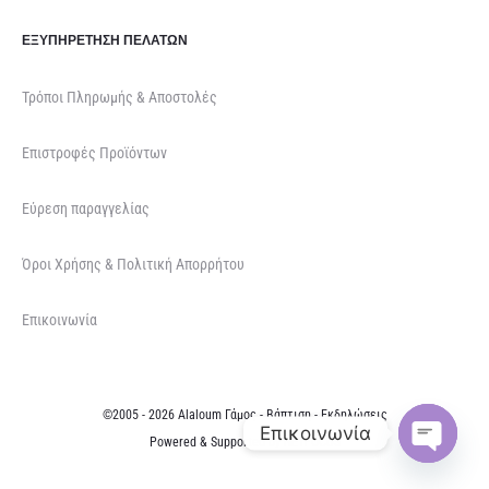
ΕΞΥΠΗΡΈΤΗΣΗ ΠΕΛΑΤΏΝ
Τρόποι Πληρωμής & Αποστολές
Επιστροφές Προϊόντων
Εύρεση παραγγελίας
Όροι Χρήσης & Πολιτική Απορρήτου
Επικοινωνία
©2005 - 2026 Alaloum Γάμος - Βάπτιση - Εκδηλώσεις
Επικοινωνία
Powered & Supported by
NETFOCUS
O