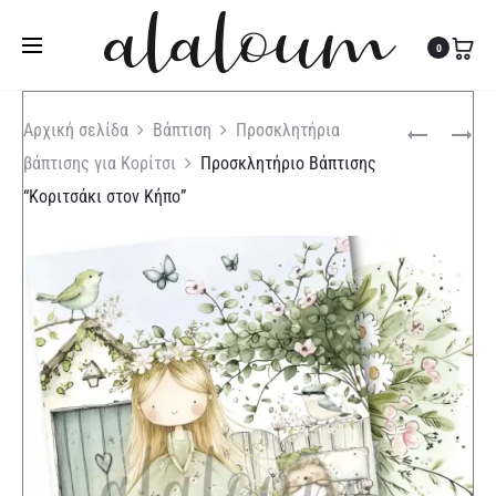
Τηλ:
27310 36200
|
Κιν:
6978 003 643
0
Produc
ΠΡΟΣΚΛΗΤΉ
ΠΡΟΣΚΛΗΤΉ
Αρχική σελίδα
Βάπτιση
Προσκλητήρια
ΒΆΠΤΙΣΗΣ
ΒΆΠΤΙΣΗΣ
βάπτισης για Κορίτσι
Προσκλητήριο Βάπτισης
naviga
“ΣΑΦΆΡΙ
“ΑΣΤΡΟΝΑΎ
“Κοριτσάκι στον Κήπο”
/
/
ΜΠΛΕ
ΔΙΆΣΤΗΜΑ”
SKETCH”