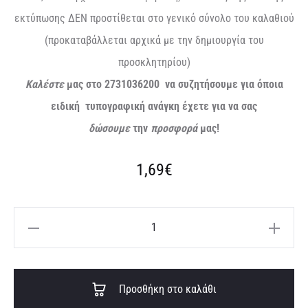
εκτύπωσης ΔΕΝ προστίθεται στο γενικό σύνολο του καλαθιού
(προκαταβάλλεται αρχικά με την δημιουργία του
προσκλητηρίου)
Καλέστε
μας στο 2731036200 να συζητήσουμε για όποια
ειδική τυπογραφική ανάγκη έχετε για να σας
δώσουμε
την
προσφορά
μας!
1,69
€
Προσκλητήριο
στεφάνι
με
A
μονόγραμμα
Προσθήκη στο καλάθι
l
ποσότητα