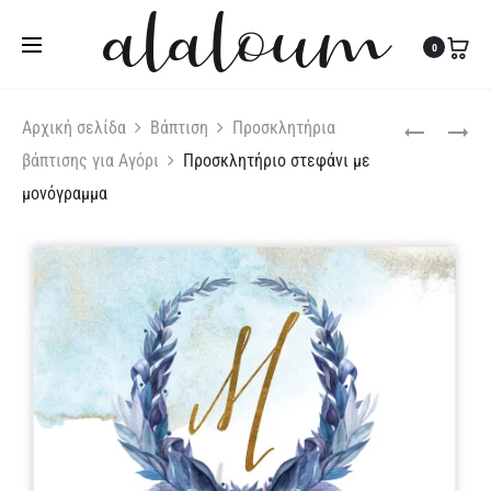
Τηλ:
27310 36200
|
Κιν:
6978 003 643
0
Produc
ΠΡΟΣΚΛΗΤΉ
ΠΡΟΣΚΛΗΤΉ
Αρχική σελίδα
Βάπτιση
Προσκλητήρια
VESPA
ΒΆΠΤΙΣΗΣ
βάπτισης για Αγόρι
Προσκλητήριο στεφάνι με
naviga
TRAVEL
ALOHA
μονόγραμμα
BABY