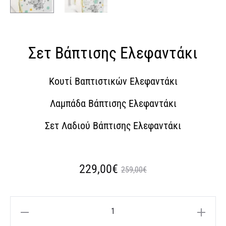
Σετ Βάπτισης Ελεφαντάκι
Κουτί Βαπτιστικών Ελεφαντάκι
Λαμπάδα Βάπτισης Ελεφαντάκι
Σετ Λαδιού Βάπτισης Ελεφαντάκι
Η
Original
229,00
€
259,00
€
τρέχουσα
price
Σετ
τιμή
was:
Βάπτισης