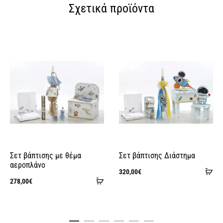
Σχετικά προϊόντα
Σετ βάπτισης με θέμα
Σετ βάπτισης Διάστημα
αεροπλάνο
Πρ
320,00
€
Προσθήκη
278,00
€
στ
τρέχου
στο
κα
τι
καλάθι
είν