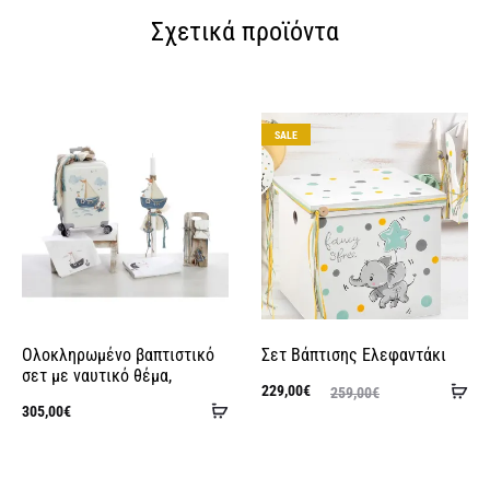
Σχετικά προϊόντα
SALE
Ολοκληρωμένο βαπτιστικό
Σετ Βάπτισης Ελεφαντάκι
σετ με ναυτικό θέμα,
Πρ
Η
Original
229,00
€
259,00
€
Προσθήκη
305,00
€
στ
τρέχουσα
price
στο
τρέχου
κα
τιμή
was:
καλάθι
τι
είναι:
259,00€.