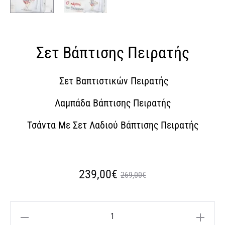
Σετ Βάπτισης Πειρατής
Σετ Βαπτιστικών Πειρατής
Λαμπάδα Βάπτισης Πειρατής
Τσάντα Με Σετ Λαδιού Βάπτισης Πειρατής
Η
Original
239,00
€
269,00
€
τρέχουσα
price
Σετ
τιμή
was: