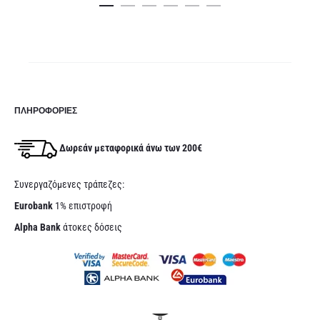
είν
229,00€.
229,00
ΠΛΗΡΟΦΟΡΊΕΣ
Δωρεάν μεταφορικά άνω των 200€
Συνεργαζόμενες τράπεζες:
Eurobank
1% επιστροφή
Alpha Bank
άτοκες δόσεις