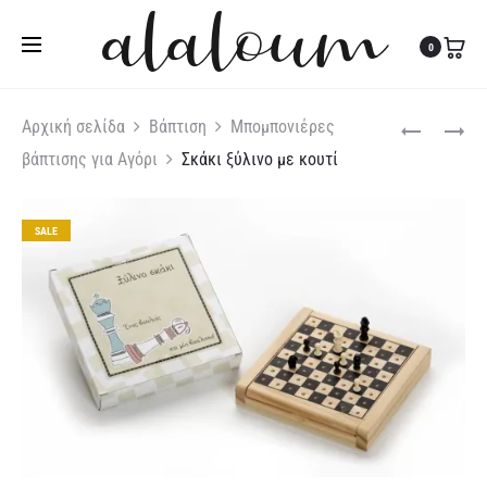
Τηλ:
27310 36200
|
Κιν:
6978 003 643
0
Produc
ΤΡΊΛΙΖΑ
ΜΟΝΤΈΡΝΟ
Αρχική σελίδα
Βάπτιση
Μπομπονιέρες
ΞΎΛΙΝΗ
ΠΡΟΣΚΛΗΤΉ
βάπτισης για Αγόρι
Σκάκι ξύλινο με κουτί
naviga
ΓΆΜΟΥ
ΚΩΔΙΚΌΣ
4382
SALE