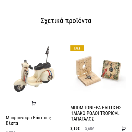
Σχετικά προϊόντα
SOLD OUT
SALE
Διαβάστε
ΜΠΟΜΠΟΝΙΕΡΑ ΒΑΠΤΙΣΗΣ
περισσότερα
ΗΛΙΑΚΟ ΡΟΛΟΙ TROPICAL
Μπομπονιέρα Βάπτισης
ΠΑΠΑΓΑΛΟΣ
Βέσπα
Πρ
Original
Η
3,15
€
3,65
€