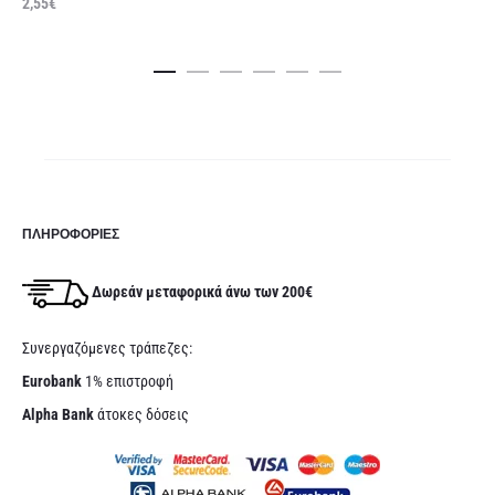
2,55
€
στ
τρέχουσα
price
κα
τιμή
was:
είναι:
3,65€.
3,15€.
ΠΛΗΡΟΦΟΡΊΕΣ
Δωρεάν μεταφορικά άνω των 200€
Συνεργαζόμενες τράπεζες:
Eurobank
1% επιστροφή
Alpha Bank
άτοκες δόσεις