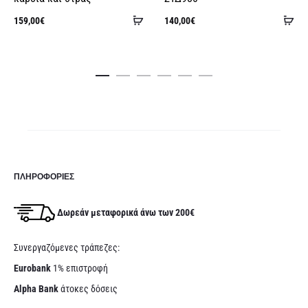
Προσθήκη
Πρ
159,00
€
140,00
€
στο
στ
καλάθι
κα
ΠΛΗΡΟΦΟΡΊΕΣ
Δωρεάν μεταφορικά άνω των 200€
Συνεργαζόμενες τράπεζες:
Eurobank
1% επιστροφή
Alpha Bank
άτοκες δόσεις