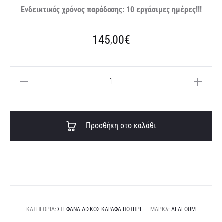
Ενδεικτικός χρόνος παράδοσης: 10 εργάσιμες ημέρες!!!
145,00
€
Χειροποίητα
στέφανα
γάμου
A
ΣΤΔ
Προσθήκη στο καλάθι
l
1005
t
ποσότητα
e
r
n
a
ΚΑΤΗΓΟΡΊΑ:
ΣΤΈΦΑΝΑ ΔΊΣΚΟΣ ΚΑΡΆΦΑ ΠΟΤΉΡΙ
ΜΆΡΚΑ:
ALALOUM
t