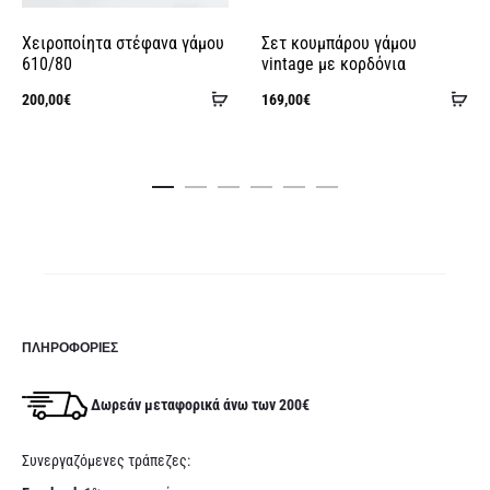
Χειροποίητα στέφανα γάμου
Σετ κουμπάρου γάμου
610/80
vintage με κορδόνια
Προσθήκη
Πρ
200,00
€
169,00
€
στο
στ
καλάθι
κα
ΠΛΗΡΟΦΟΡΊΕΣ
Δωρεάν μεταφορικά άνω των 200€
Συνεργαζόμενες τράπεζες: