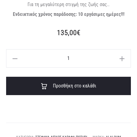
Για τη μεγαλύτερη στιγμή της ζωής σας..
Ενδεικτικός χρόνος παράδοσης: 10 εργάσιμες ημέρες!!!
135,00
€
Χειροποίητα
στέφανα
γάμου
A
ΣΤΔ
Προσθήκη στο καλάθι
l
986
t
ποσότητα
e
r
n
a