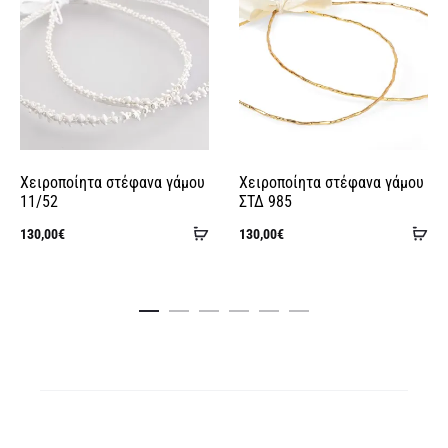
Χειροποίητα στέφανα γάμου
Χειροποίητα στέφανα γάμου
11/52
ΣΤΔ 985
Προσθήκη
Πρ
130,00
€
130,00
€
στο
στ
καλάθι
κα