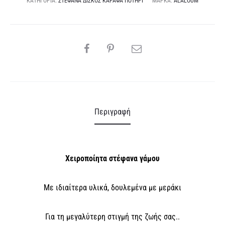
ΚΑΤΗΓΟΡΊΑ:
ΣΤΈΦΑΝΑ ΔΊΣΚΟΣ ΚΑΡΆΦΑ ΠΟΤΉΡΙ
ΜΆΡΚΑ:
ALALOUM
t
i
v
SHARE
e
:
Περιγραφή
Χειροποίητα στέφανα γάμου
Με ιδιαίτερα υλικά, δουλεμένα με μεράκι
Για τη μεγαλύτερη στιγμή της ζωής σας..