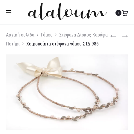
Τηλ:
27310 36200
|
Κιν:
6978 003 643
0
Produc
ΜΠΙΣΚΌΤΟ
ΧΕΙΡΟΠΟΊΗΤ
Αρχική σελίδα
Γάμος
Στέφανα Δίσκος Καράφα
ΠΑΠΙΌΝ
ΣΤΈΦΑΝΑ
Ποτήρι
Χειροποίητα στέφανα γάμου ΣΤΔ 986
naviga
ΓΆΜΟΥ
ΣΤΔ
985