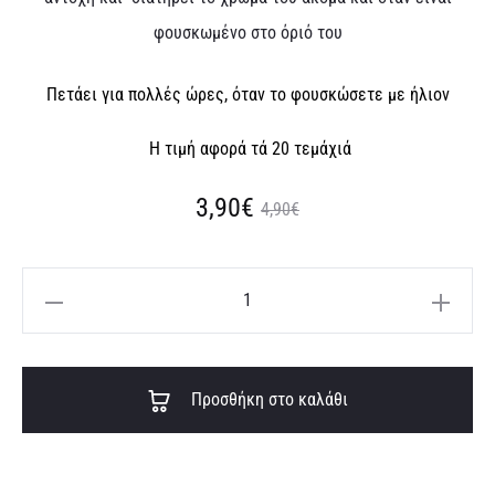
φουσκωμένο στο όριό του
Πετάει για πολλές ώρες, όταν το φουσκώσετε με
ήλιον
Η τιμή αφορά τά 20 τεμάχιά
Original
Η
3,90
€
4,90
€
τρέχουσα
price
13″
τιμή
was:
Καφέ
μπαλόνι
είναι:
4,90€.
A
(20
Προσθήκη στο καλάθι
3,90€.
l
τεμ)
t
ποσότητα
e