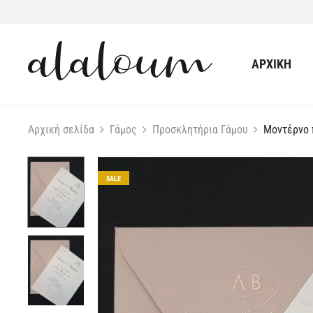
ΑΡΧΙΚΉ
Αρχική σελίδα
Γάμος
Προσκλητήρια Γάμου
Μοντέρνο 
SALE