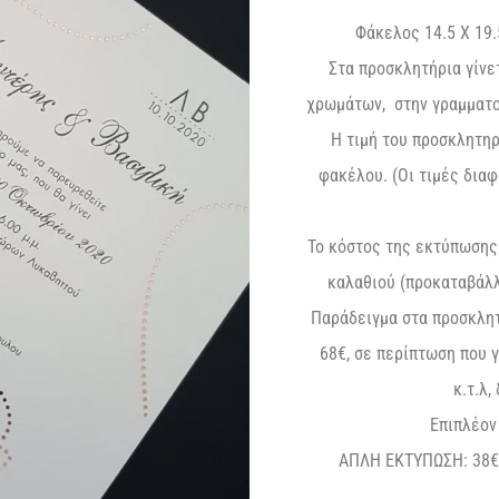
Φάκελος 14.5 Χ 19
Στα προσκλητήρια γίνε
χρωμάτων, στην γραμματο
Η τιμή του προσκλητηρ
φακέλου. (Οι τιμές δια
Το κόστος της εκτύπωσης 
καλαθιού (προκαταβάλλ
Παράδειγμα στα προσκλητ
68€, σε περίπτωση που 
κ.τ.λ,
Επιπλέον
ΑΠΛΗ ΕΚΤΥΠΩΣΗ: 38€