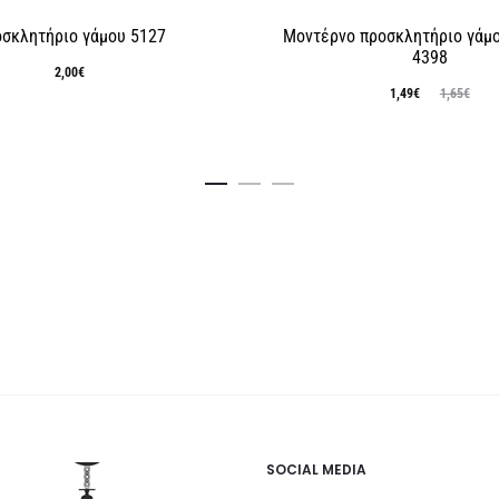
σκλητήριο γάμου 5127
Μοντέρνο προσκλητήριο γάμ
4398
2,00
€
Original
Η
1,49
€
1,65
€
τρέχουσα
price
τιμή
was:
είναι:
1,65€.
1,49€.
SOCIAL MEDIA