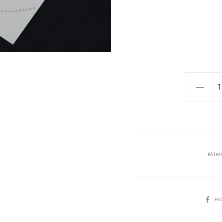
τρέχ
Μοντέρνο
προσκλητ
ε
γάμου
κωδικός
1
4348
ποσότητα
ΚΑΤΗΓ
SHARE
FA