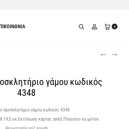
ΠΙΚΟΙΝΩΝΊΑ
Search
Account
0
Product
ΜΟΝΤΈΡΝΟ
ΜΟΝΤΈΡΝΟ
ΠΡΟΣΚΛΗΤΉΡΙΟ
ΠΡΟΣΚΛΗΤΉΡΙΟ
navigati
ΓΆΜΟΥ
ΓΆΜΟΥ
ΚΩΔΙΚΌΣ
ΚΩΔΙΚΌΣ
οσκλητήριο γάμου κωδικός
4341
4342
4348
ο προσκλητήριο γάμου κωδικός 4348
 Χ 19,0 εκ.Εκτύπωση κάρτας απλή Πλαισίου κειμένου
θερμοτυπία ροζ χρυσή