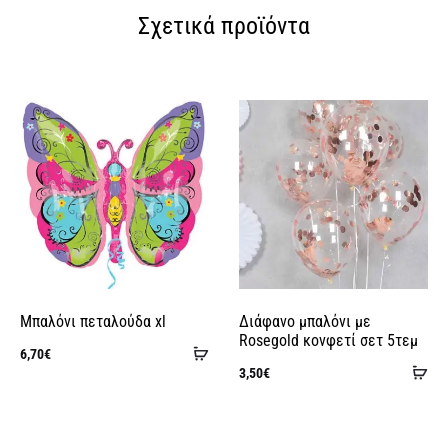
Σχετικά προϊόντα
Μπαλόνι πεταλούδα xl
Διάφανο μπαλόνι με
Rosegold κονφετί σετ 5τεμ
Προσθήκη
6,70
€
Πρ
3,50
€
στο
στ
καλάθι
κα