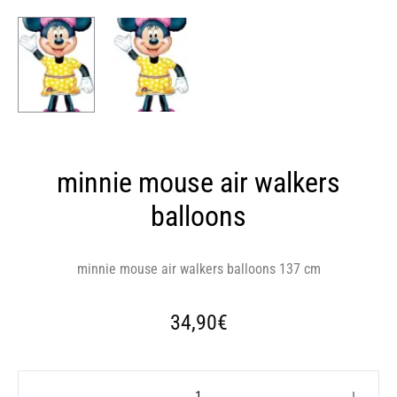
minnie mouse air walkers
balloons
minnie mouse air walkers balloons 137 cm
34,90
€
minnie