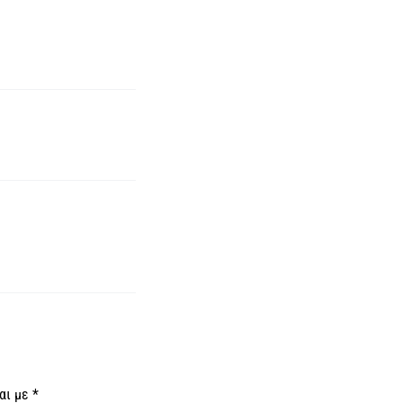
αι με
*