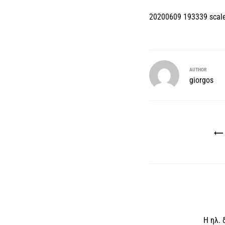
20200609 193339 scal
AUTHOR
giorgos
Πλοήγηση
άρθρων
Η ηλ. 