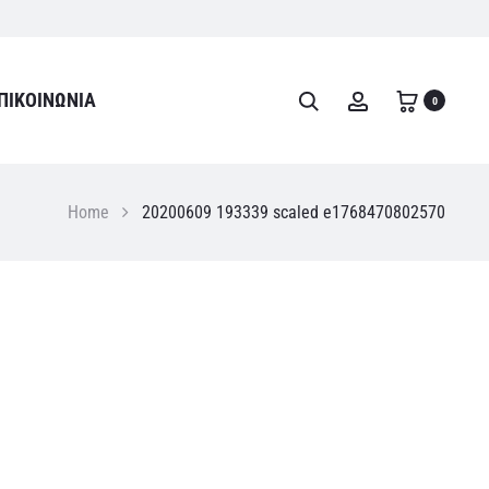
ΠΙΚΟΙΝΩΝΊΑ
Search
Account
0
Home
20200609 193339 scaled e1768470802570