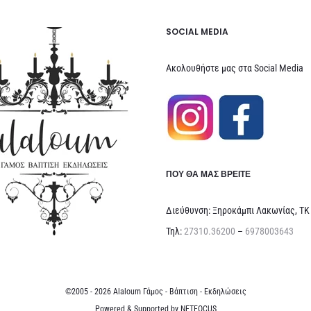
SOCIAL MEDIA
Ακολουθήστε μας στα Social Media
ΠΟΥ ΘΑ ΜΑΣ ΒΡΕΊΤΕ
Διεύθυνση: Ξηροκάμπι Λακωνίας, ΤΚ
Τηλ:
27310.36200
–
6978003643
©2005 - 2026 Alaloum Γάμος - Βάπτιση - Εκδηλώσεις
Powered & Supported by
NETFOCUS