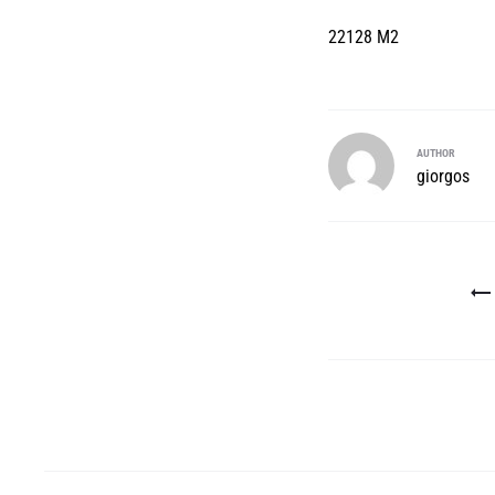
22128 M2
AUTHOR
giorgos
Πλοήγηση
άρθρων