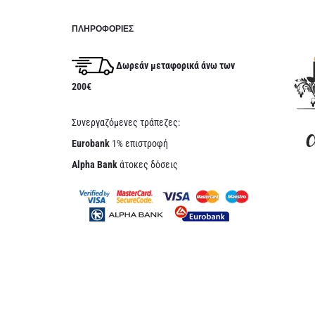
e
ΠΛΗΡΟΦΟΡΊΕΣ
r
n
Δωρεάν μεταφορικά άνω των
a
200€
t
i
Συνεργαζόμενες τράπεζες:
v
Eurobank
1% επιστροφή
e
Alpha Bank
άτοκες δόσεις
: