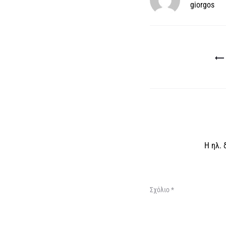
giorgos
Πλοήγηση
άρθρων
Η ηλ. 
Σχόλιο
*