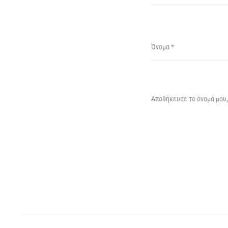
Όνομα
*
Αποθήκευσε το όνομά μου, 
A
l
t