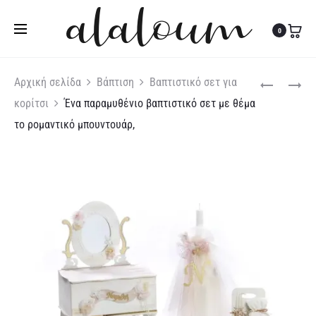
Τηλ:
27310 36200
|
Κιν:
6978 003 643
0
Produc
ΣΕΤ
ΣΕΤ
Αρχική σελίδα
Βάπτιση
Βαπτιστικό σετ για
ΒΆΠΤΙΣΗΣ
ΒΆΠΤΙΣΗΣ
κορίτσι
Ένα παραμυθένιο βαπτιστικό σετ με θέμα
naviga
ΟΥΡΆΝΙΟ
ΖΩΆΚΙΑ
το ρομαντικό μπουντουάρ,
ΤΌΞΟ
ΤΗΣ
ΖΟΎΓΚΛΑΣ
ΓΙΑ
ΚΟΡΊΤΣΙ