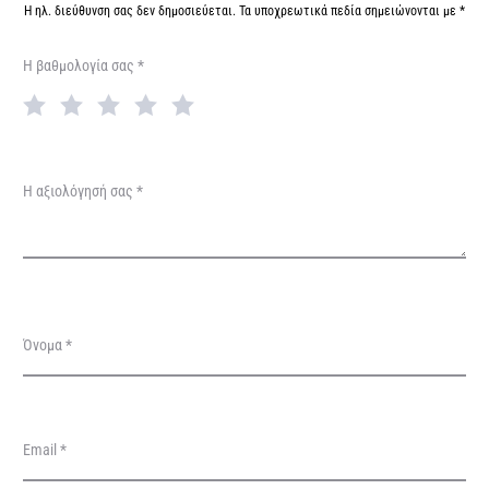
λ
Η ηλ. διεύθυνση σας δεν δημοσιεύεται.
Τα υποχρεωτικά πεδία σημειώνονται με
*
ο
Η βαθμολογία σας
*
γ
ή
σ
ε
Η αξιολόγησή σας
*
ι
ς
Όνομα
*
Email
*