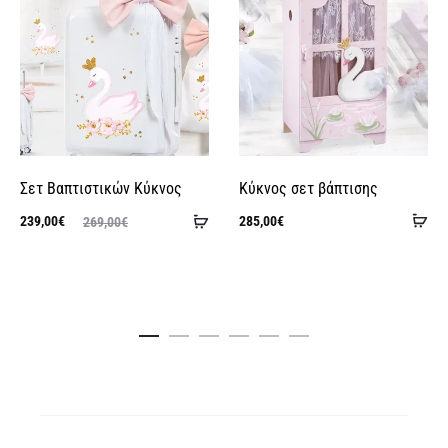
t
i
v
e
:
Σετ Βαπτιστικών Κύκνος
Κύκνος σετ βάπτισης
Πρ
Προσθήκη
Η
Original
239,00
€
285,00
€
269,00
€
στ
στο
ουσα
price
κα
καλάθι
τιμή
was:
ναι:
269,00€.
00€.