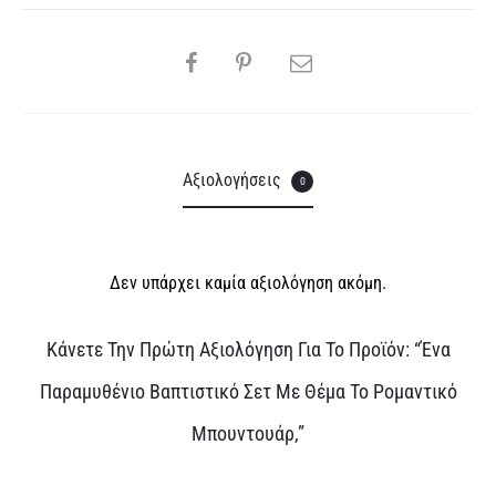
i
v
SHARE
e
:
Αξιολογήσεις
0
Δεν υπάρχει καμία αξιολόγηση ακόμη.
Α
Κάνετε Την Πρώτη Αξιολόγηση Για Το Προϊόν: “Ένα
ξ
Παραμυθένιο Βαπτιστικό Σετ Με Θέμα Το Ρομαντικό
ι
Μπουντουάρ,”
ο