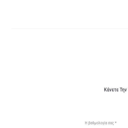
Α
Κάνετε Την
ξ
ι
ο
Η βαθμολογία σας
*