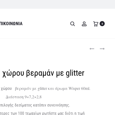
ΠΙΚΟΙΝΩΝΊΑ
Search
Account
0
Product
ΠΡΟΣΚΛΗΤΉΡΙΟ
ΑΡΩΜΑΤΙΚΌ
ΒΑΠΤΙΣΤΉΣ
ΧΏΡΟΥ
navigati
ΜΕ
ΣΤΡΟΓΓΥΛΌ
ΜΟΝΌΓΡΑΜΜΑ
ΧΡΥΣΌ
χώρου βεραμάν με glitter
ΜΕ
GLITTER
βεραμάν με glitter και άρωμα Wisper 60ml.
ό χώρου
Διάσταση 9×7,2×2,8
πιλογής δεσίματος κατόπιν συνεννόησης.
τερες των 100 τεμαχίων ρωτήστε μας διότι η τιμή