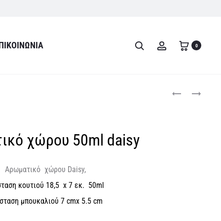
ΠΙΚΟΙΝΩΝΊΑ
Search
Account
0
Product
ΑΡΩΜΑΤΙΚΌ
ΑΡΩΜΑΤΙΚΌ
ΧΏΡΟΥ
ΧΏΡΟΥ
navigati
PINK
ΣΚΑΛΙΣΤΌ
BLOSSOM
GOLDEN
ικό χώρου 50ml daisy
50ML
50ML
Αρωματικό χώρου Daisy,
σταση κουτιού 18,5 x 7 εκ. 50ml
άσταση μπουκαλιού 7 cmx 5.5 cm