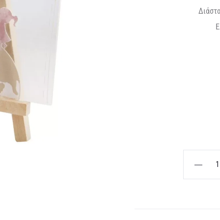
Διάστα
Ε
τρέχ
ε
3
ΚΑΒΑΛΕΤ
ΞΥΛΙΝΟ
ΜΕ
ΘΕΜΑ
PLEXIGLA