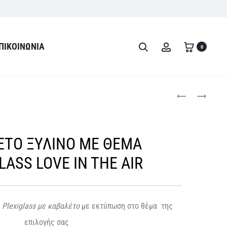
ΠΙΚΟΙΝΩΝΊΑ
Search
Account
0
Product
ΚΑΒΑΛΈΤΟ
ΚΑΒΑΛΕΤΟ
ΜΕ
ΞΥΛΙΝΟ
navigati
PLEXIGLAS
ΜΕ
ΟΥΡΆΝΙΟ
ΘΕΜΑ
ΕΤΟ ΞΥΛΙΝΟ ΜΕ ΘΕΜΑ
ΤΌΞΟ
PLEXIGLASS
ΜΕ
AYTOKINHTO
LASS LOVE IN THE AIR
ΚΟΡΙΤΣΆΚΙ
BEEP
BEEP
Plexiglass με καβαλέτο
με εκτύπωση στο θέμα της
επιλογής σας