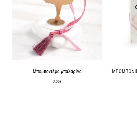
v
e
:
Μπομπονιέρα μπαλαρίνα
ΜΠΟΜΠΟΝΙΕ
3,50
€
τρέ