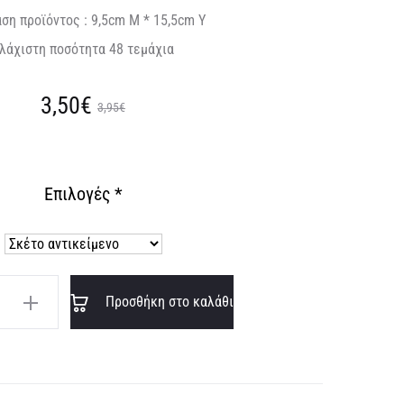
ση προϊόντος : 9,5cm Μ * 15,5cm Υ
λάχιστη ποσότητα 48 τεμάχια
Original
Η
3,50€
3,95€
ουσα
price
Επιλογές
*
τιμή
was:
ίναι:
3,95€.
,50€.
A
Ο
Προσθήκη στο καλάθι
l
t
e
r
SS