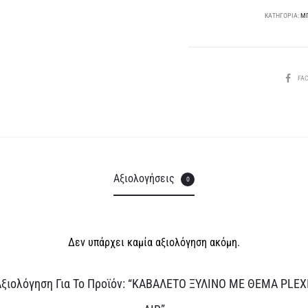
LOVE
ΚΑΤΗΓΟΡΊΑ:
ΜΠ
IN
THE
AIR
SHARE
FA
ποσότητα
Αξιολογήσεις
0
Δεν υπάρχει καμία αξιολόγηση ακόμη.
Αξιολόγηση Για Το Προϊόν: “ΚΑΒΑΛΕΤΟ ΞΥΛΙΝΟ ΜΕ ΘΕΜΑ PLEX