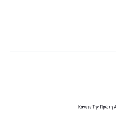
Α
Κάνετε Την Πρώτη 
ξ