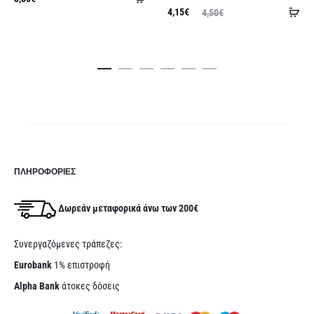
Πρ
Original
Η
4,15
€
4,50
€
στο
τρέχου
στ
τρέχουσα
price
καλάθι
τι
κα
τιμή
was:
είν
είναι:
4,50€.
3,0
4,15€.
ΠΛΗΡΟΦΟΡΊΕΣ
Δωρεάν μεταφορικά άνω των 200€
Συνεργαζόμενες τράπεζες:
Eurobank
1% επιστροφή
Alpha Bank
άτοκες δόσεις