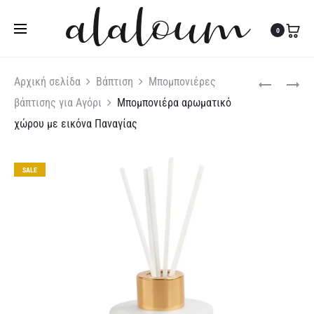
Τηλ:
27310 36200
|
Κιν:
6978 003 643
0
Produc
ΜΠΟΜΠΟΝΙ
ΜΠΟΜΠΟΝΙ
Αρχική σελίδα
Βάπτιση
Μπομπονιέρες
ΔΙΑΚΟΣΜΗΤ
ΑΡΩΜΑΤΙΚΌ
βάπτισης για Αγόρι
Μπομπονιέρα αρωματικό
naviga
ΚΕΡΊ
ΧΏΡΟΥ
χώρου με εικόνα Παναγίας
ΜΕ
ΜΕ
ΚΟΡΙΤΣΆΚΙ
ΑΓΟΡΆΚΙ
SALE