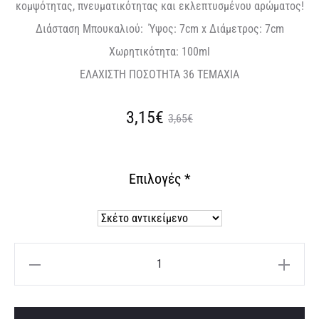
κομψότητας, πνευματικότητας και εκλεπτυσμένου αρώματος!
Διάσταση Μπουκαλιού:
Ύψος:
7cm
x
Διάμετρος: 7
cm
Χωρητικότητα: 100ml
ΕΛΑΧΙΣΤΗ ΠΟΣΟΤΗΤΑ 36 ΤΕΜΑΧΙΑ
Original
Η
3,15€
3,65€
τρέχουσα
price
Επιλογές
*
τιμή
was:
είναι:
3,65€.
3,15€.
Μπομπονιέρα
αρωματικό
χώρου
A
με