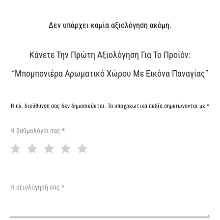
Δεν υπάρχει καμία αξιολόγηση ακόμη.
Α
Κάνετε Την Πρώτη Αξιολόγηση Για Το Προϊόν:
ξ
“Μπομπονιέρα Αρωματικό Χώρου Με Εικόνα Παναγίας”
ι
ο
Η ηλ. διεύθυνση σας δεν δημοσιεύεται.
Τα υποχρεωτικά πεδία σημειώνονται με
*
λ
Η βαθμολογία σας
*
ο
γ
ή
σ
Η αξιολόγησή σας
*
ε