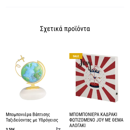
A
l
t
Σχετικά προϊόντα
e
r
n
a
SALE
t
i
v
e
:
Μπομπονιέρα Βάπτισης
ΜΠΟΜΠΟΝΙΕΡΑ ΚΑΔΡΑΚΙ
Ταξιδεύοντας με Υδρόγειος
ΦΩΤΙΖΟΜΕΝΟ JOY ΜΕ ΘΕΜΑ
ΑΛΟΓΑΚΙ
Προσθήκη
3,50
€