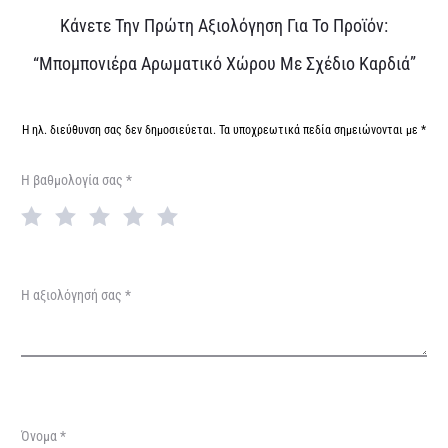
Α
Κάνετε Την Πρώτη Αξιολόγηση Για Το Προϊόν:
ξ
“Μπομπονιέρα Αρωματικό Χώρου Με Σχέδιο Καρδιά”
ι
ο
Η ηλ. διεύθυνση σας δεν δημοσιεύεται.
Τα υποχρεωτικά πεδία σημειώνονται με
*
λ
Η βαθμολογία σας
*
ο
γ
ή
σ
Η αξιολόγησή σας
*
ε
ι
ς
Όνομα
*