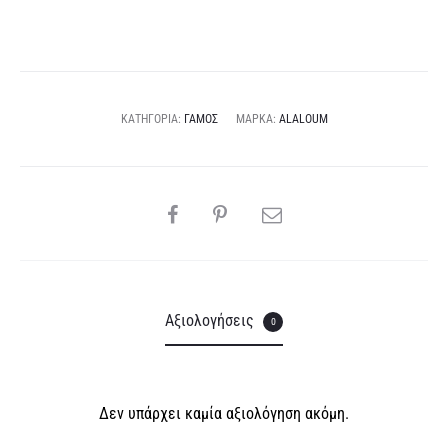
e
ποσότητα
r
n
a
ΚΑΤΗΓΟΡΊΑ:
ΓΆΜΟΣ
ΜΆΡΚΑ:
ALALOUM
t
i
v
SHARE
e
:
Αξιολογήσεις
0
Δεν υπάρχει καμία αξιολόγηση ακόμη.