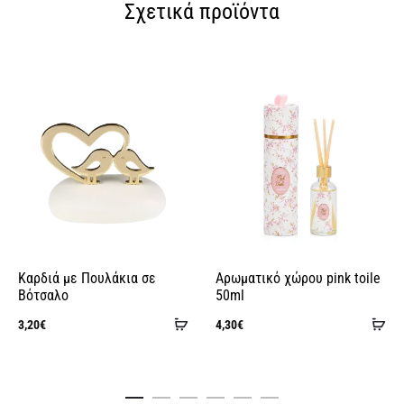
Σχετικά προϊόντα
e
r
n
a
t
i
v
e
:
Καρδιά με Πουλάκια σε
Αρωματικό χώρου pink toile
Βότσαλο
50ml
Προσθήκη
Πρ
3,20
€
4,30
€
στο
στ
καλάθι
κα