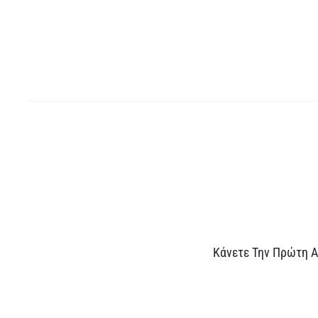
Α
Κάνετε Την Πρώτη Α
ξ
ι