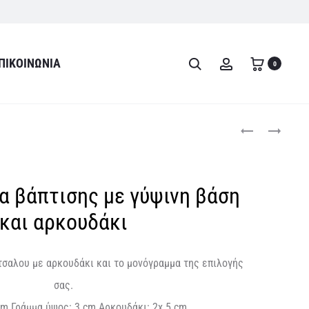
ΠΙΚΟΙΝΩΝΊΑ
Search
Account
0
Product
ΜΑΡΤΥΡΙΚΑ
ΜΠΟΜΠΟΝΙΈΡΑ
ΒΑΠΤΙΣΗΣ
ΓΎΨΙΝΟ
navigati
ΠΟΛΎΓΩΝΟ
ΒΑΖΆΚΙ
 βάπτισης με γύψινη βάση
ΜΕ
ΚΕΡΊ
και αρκουδάκι
τσαλου με αρκουδάκι και το μονόγραμμα της επιλογής
σας.
 cm
Γράμμα ύψος:
3 cm
Aρκουδάκι:
2x 5 cm