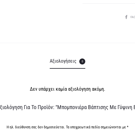
ποσότητα
SHARE
FA
Αξιολογήσεις
0
Δεν υπάρχει καμία αξιολόγηση ακόμη.
ξιολόγηση Για Το Προϊόν: “Μπομπονιέρα Βάπτισης Με Γύψινη 
Η ηλ. διεύθυνση σας δεν δημοσιεύεται.
Τα υποχρεωτικά πεδία σημειώνονται με
*