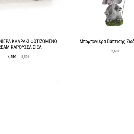
ΙΕΡΑ ΚΑΔΡΑΚΙ ΦΩΤΙΖΟΜΕΝΟ
Μπομπονιέρα Βάπτισης Ζωά
REAM ΚΑΡΟΥΣΕΛ ΣΙΕΛ
2,60
€
Original
Η
4,25
€
4,50
€
χουσα
price
τιμή
was:
είναι:
4,50€.
4,25€.