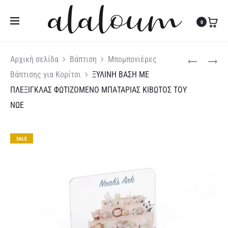
Τηλ:
27310 36200
|
Κιν:
6978 003 643
0
Produc
ΞΥΛΙΝΗ
ΞΥΛΙΝΗ
Αρχική σελίδα
Βάπτιση
Μπομπονιέρες
ΒΑΣΗ
ΒΑΣΗ
Βάπτισης για Κορίτσι
ΞΥΛΙΝΗ ΒΑΣΗ ΜΕ
naviga
ΜΕ
ΜΕ
ΠΛΕΞΙΓΚΛΑΣ ΦΩΤΙΖΟΜΕΝΟ ΜΠΑΤΑΡΙΑΣ ΚΙΒΩΤΟΣ ΤΟΥ
ΠΛΕΞΙΓΚΛΑ
ΠΛΕΞΙΓΚΛΑ
ΝΩΕ
ΦΩΤΙΖΟΜΕΝ
ΦΩΤΙΖΟΜΕΝ
ΜΠΑΤΑΡΙΑΣ
ΜΠΑΤΑΡΙΑΣ
ΟΥΡΑΝΙΟ
ΛΙΟΝΤΑΡΑΚΙ
SALE
ΤΟΞΟ
ΜΕ
ΛΙΟΝΤΑΡΑΚΙ