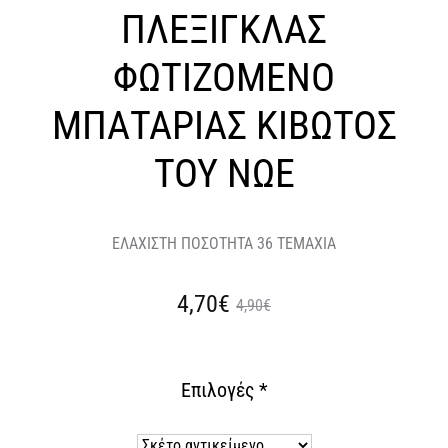
ΠΛΕΞΙΓΚΛΑΣ
ΦΩΤΙΖΟΜΕΝΟ
ΜΠΑΤΑΡΙΑΣ ΚΙΒΩΤΟΣ
ΤΟΥ ΝΩΕ
ΕΛΑΧΙΣΤΗ ΠΟΣΟΤΗΤΑ 36 ΤΕΜΑΧΙΑ
Original
Η
4,70€
4,90€
τρέχουσα
price
Επιλογές
*
τιμή
was:
είναι:
4,90€.