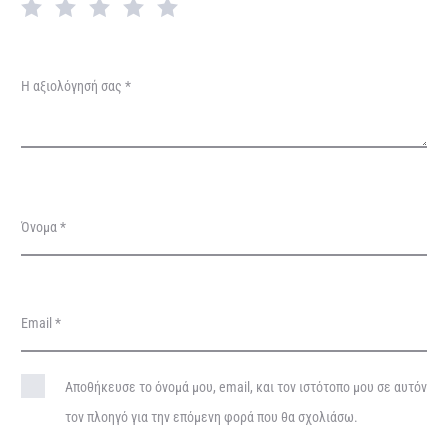
ή
σ
ε
Η αξιολόγησή σας
*
ι
ς
Όνομα
*
Email
*
Αποθήκευσε το όνομά μου, email, και τον ιστότοπο μου σε αυτόν
τον πλοηγό για την επόμενη φορά που θα σχολιάσω.