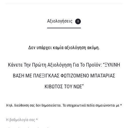
Αξιολογήσεις
0
Δεν υπάρχει καμία αξιολόγηση ακόμη.
Α
Κάνετε Την Πρώτη Αξιολόγηση Για Το Προϊόν: “ΞΥΛΙΝΗ
ξ
ΒΑΣΗ ΜΕ ΠΛΕΞΙΓΚΛΑΣ ΦΩΤΙΖΟΜΕΝΟ ΜΠΑΤΑΡΙΑΣ
ι
ΚΙΒΩΤΟΣ ΤΟΥ ΝΩΕ”
ο
λ
Η ηλ. διεύθυνση σας δεν δημοσιεύεται.
Τα υποχρεωτικά πεδία σημειώνονται με
*
ο
Η βαθμολογία σας
*
γ