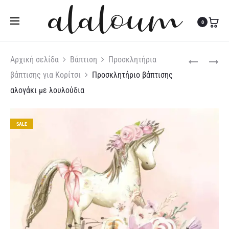
Τηλ:
27310 36200
|
Κιν:
6978 003 643
0
Produc
ΠΡΟΣΚΛΗΤΉ
ΠΡΟΣΚΛΗΤΉ
Αρχική σελίδα
Βάπτιση
Προσκλητήρια
ΒΆΠΤΙΣΗΣ
ΒΑΠΤΙΣΤΉΣ
βάπτισης για Κορίτσι
Προσκλητήριο βάπτισης
naviga
ΜΕ
ΛΙΟΝΤΑΡΊΝΑ
αλογάκι με λουλούδια
ΘΈΜΑ
ΜΕ
ΙΠΠΟΠΌΤΑΜ
ΚΟΡΏΝΑ
SALE