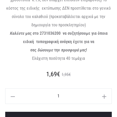
κόστος της ειδικής εκτύπωσης ΔΕΝ προστίθεται στο γενικό
σύνολο του καλαθιού (προκαταβάλλεται αρχικά με την
δημιουργία του προσκλητηρίου)
Καλέστε
μας στο 2731036200 να συζητήσουμε για όποια
ειδική τυπογραφική ανάγκη έχετε για να
σας
δώσουμε
την
προσφορά
μας!
Ελάχιστη ποσότητα 40 τεμάχια
Original
Η
1,69
€
1,95
€
τρέχουσα
price
Προσκλητήριο
τιμή
was:
βάπτισης
αλογάκι
είναι:
1,95€.
A
με