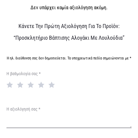
Δεν υπάρχει καμία αξιολόγηση ακόμη.
Α
Κάνετε Την Πρώτη Αξιολόγηση Για Το Προϊόν:
ξ
“Προσκλητήριο Βάπτισης Αλογάκι Με Λουλούδια”
ι
ο
Η ηλ. διεύθυνση σας δεν δημοσιεύεται.
Τα υποχρεωτικά πεδία σημειώνονται με
*
λ
Η βαθμολογία σας
*
ο
γ
ή
σ
Η αξιολόγησή σας
*
ε
ι