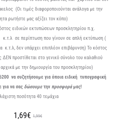
κελος (Οι τιμές διαφοροποιούνται ανάλογα με την
ητα ρωτήστε μας αξίζει τον κόπο)
κόστος ειδικών εκτυπώσεων προσκλητηρίου π.χ.
 κ.τ.λ σε περίπτωση που γίνουν σε απλή εκτύπωση (
 κ.τ.λ, δεν υπάρχει επιπλέον επιβάρυνση) Το κόστος
 ΔΕΝ προστίθεται στο γενικό σύνολο του καλαθιού
αρχικά με την δημιουργία του προσκλητηρίου)
6200 να συζητήσουμε για όποια ειδική τυπογραφική
ε για να σας
δώσουμε
την
προσφορά
μας!
λάχιστη ποσότητα 40 τεμάχια
Original
Η
1,69
€
1,99
€
ουσα
price