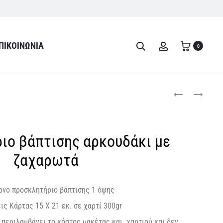
ΠΙΚΟΙΝΩΝΊΑ
Search
Account
0
Product
ΠΡΟΣΚΛΗΤΉΡΙΟ
ΠΡΟΣΚΛΗΤΉΡΙΟ
ΒΆΠΤΙΣΗΣ
ΒΆΠΤΙΣΗΣ
navigati
ΑΡΚΟΥΔΆΚΙ
ΛΟΥΛΟΎΔΙΑ
ΜΕ
ιο βάπτισης αρκουδάκι με
ΛΟΥΛΟΎΔΙΑ
ζαχαρωτά
νο προσκλητήριο βάπτισης 1 όψης
ις Κάρτας 15 Χ 21 εκ. σε χαρτί 300gr
 περιλαμβάνει το κόστος μακέτας και χαρτιού και δεν