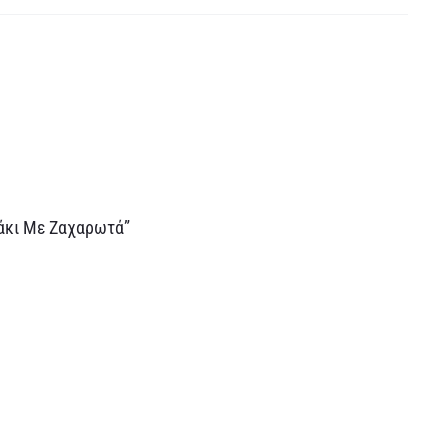
δάκι Με Ζαχαρωτά”