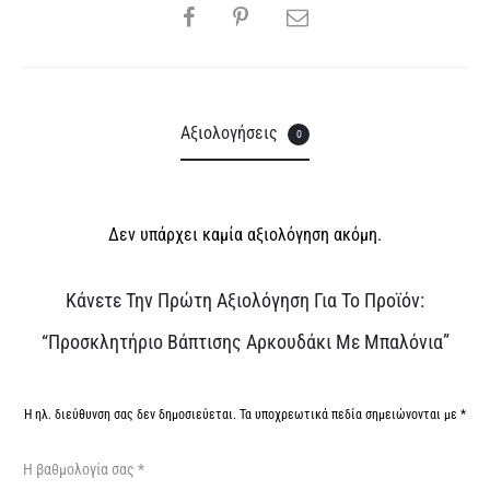
SHARE
e
:
Αξιολογήσεις
0
Δεν υπάρχει καμία αξιολόγηση ακόμη.
Α
Κάνετε Την Πρώτη Αξιολόγηση Για Το Προϊόν:
ξ
“Προσκλητήριο Βάπτισης Αρκουδάκι Με Μπαλόνια”
ι
ο
Η ηλ. διεύθυνση σας δεν δημοσιεύεται.
Τα υποχρεωτικά πεδία σημειώνονται με
*
λ
Η βαθμολογία σας
*
ο