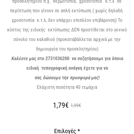
προσκλητηρίου π.χ. θερμοτυπία, χρυσοτυπία κ.τ.λ σε
περίπτωση που γίνουν σε απλή εκτύπωση ( χωρίς δηλαδή
χρυσοτυπία κ.τ.λ, δεν υπάρχει επιπλέον επιβάρυνση) Το
κόστος της ειδικής εκτύπωσης ΔΕΝ προστίθεται στο γενικό
σύνολο του καλαθιού (προκαταβάλλεται αρχικά με την
δημιουργία του προσκλητηρίου)
Καλέστε
μας στο 2731036200 να συζητήσουμε για όποια
ειδική τυπογραφική ανάγκη έχετε για να
σας
δώσουμε
την
προσφορά
μας!
Ελάχιστη ποσότητα 40 τεμάχια
Original
Η
1,79€
1,99€
τρέχουσα
price
Επιλογές
*
τιμή
was: