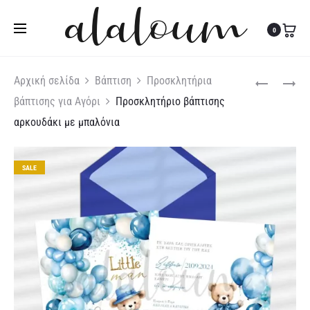
Τηλ:
27310 36200
|
Κιν:
6978 003 643
0
Produc
ΠΡΟΣΚΛΗΤΉ
ΠΡΟΣΚΛΗΤΉ
Αρχική σελίδα
Βάπτιση
Προσκλητήρια
ΒΑΠΤΙΣΤΉΣ
ΒΆΠΤΙΣΗΣ
βάπτισης για Αγόρι
Προσκλητήριο βάπτισης
naviga
ΜΕ
ΜΕ
αρκουδάκι με μπαλόνια
PAMPAS
ΘΈΜΑ
ΚΑΙ
ΤΟ
ΛΟΥΛΟΎΔΙΑ
ΠΑΓΏΝΙ
SALE