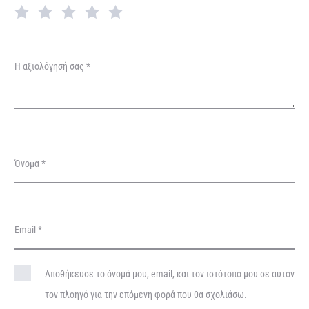
γ
ή
σ
Η αξιολόγησή σας
*
ε
ι
ς
Όνομα
*
Email
*
Αποθήκευσε το όνομά μου, email, και τον ιστότοπο μου σε αυτόν
τον πλοηγό για την επόμενη φορά που θα σχολιάσω.