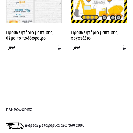
e
:
Προσκλητήριο βάπτισης
Προσκλητήριο βάπτισης
θέμα το ποδόσφαιρο
εργοτάξιο
Προσθήκη
Πρ
1,69
€
1,69
€
στο
στ
καλάθι
κα
ΠΛΗΡΟΦΟΡΊΕΣ
Δωρεάν μεταφορικά άνω των 200€