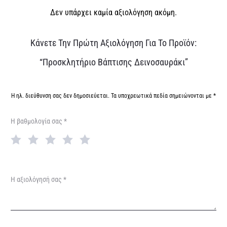
Δεν υπάρχει καμία αξιολόγηση ακόμη.
Α
Κάνετε Την Πρώτη Αξιολόγηση Για Το Προϊόν:
ξ
“Προσκλητήριο Βάπτισης Δεινοσαυράκι”
ι
ο
Η ηλ. διεύθυνση σας δεν δημοσιεύεται.
Τα υποχρεωτικά πεδία σημειώνονται με
*
λ
Η βαθμολογία σας
*
ο
γ
ή
σ
Η αξιολόγησή σας
*
ε
ι