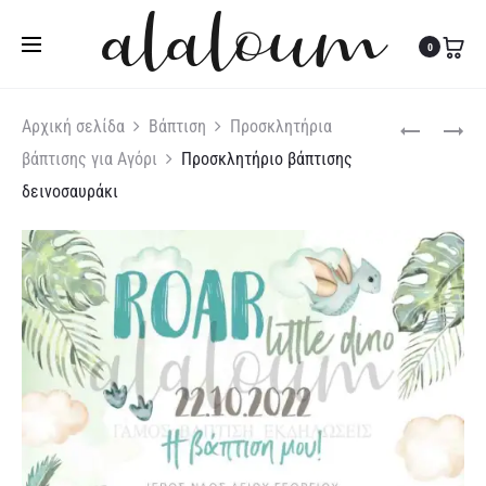
Τηλ:
27310 36200
|
Κιν:
6978 003 643
0
Produc
ΠΡΟΣΚΛΗΤΉ
ΠΡΟΣΚΛΗΤΉ
Αρχική σελίδα
Βάπτιση
Προσκλητήρια
ΒΑΠΤΙΣΤΉΣ
ΒΆΠΤΙΣΗΣ
βάπτισης για Αγόρι
Προσκλητήριο βάπτισης
naviga
ΛΙΟΝΤΑΡΊΝΑ
ΜΟΝΌΚΕΡΟ
δεινοσαυράκι
ΜΕ
ΚΟΡΏΝΑ