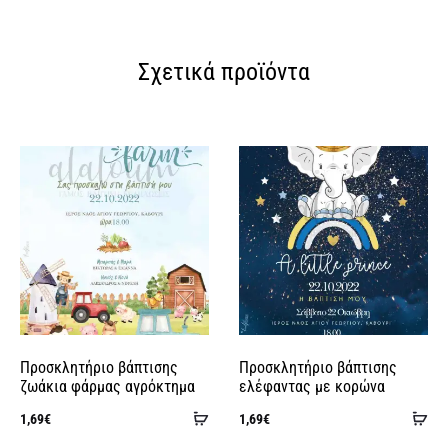
l
t
Σχετικά προϊόντα
e
r
n
a
t
i
v
e
:
Προσκλητήριο βάπτισης
Προσκλητήριο βάπτισης
ζωάκια φάρμας αγρόκτημα
ελέφαντας με κορώνα
Προσθήκη
Πρ
1,69
€
1,69
€
στο
στ