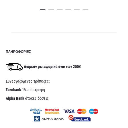
καλάθι
κα
ΠΛΗΡΟΦΟΡΊΕΣ
Δωρεάν μεταφορικά άνω των 200€
Συνεργαζόμενες τράπεζες:
Eurobank
1% επιστροφή
Alpha Bank
άτοκες δόσεις