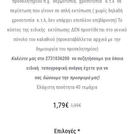
προσκλητηρίου π.χ. θερμοτυπία, χρυσοτυπία κ.τ.λ σε
περίπτωση που γίνουν σε απλή εκτύπωση ( χωρίς δηλαδή
χρυσοτυπία κ.τ.λ, δεν υπάρχει επιπλέον επιβάρυνση) Το
κόστος της ειδικής εκτύπωσης ΔΕΝ προστίθεται στο γενικό
σύνολο του καλαθιού (προκαταβάλλεται αρχικά με την
δημιουργία του προσκλητηρίου)
Καλέστε
μας στο 2731036200 να συζητήσουμε για όποια
ειδική τυπογραφική ανάγκη έχετε για να
σας
δώσουμε
την
προσφορά
μας!
Ελάχιστη ποσότητα 40 τεμάχια
Original
Η
1,79€
1,99€
τρέχουσα
price
Επιλογές
*
τιμή
was: