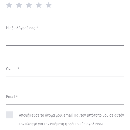
γ
ή
σ
Η αξιολόγησή σας
*
ε
ι
ς
Όνομα
*
Email
*
Αποθήκευσε το όνομά μου, email, και τον ιστότοπο μου σε αυτόν
τον πλοηγό για την επόμενη φορά που θα σχολιάσω.