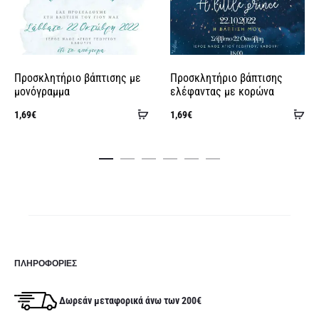
e
:
Προσκλητήριο βάπτισης με
Προσκλητήριο βάπτισης
μονόγραμμα
ελέφαντας με κορώνα
Προσθήκη
Πρ
1,69
€
1,69
€
στο
στ
καλάθι
κα
ΠΛΗΡΟΦΟΡΊΕΣ
Δωρεάν μεταφορικά άνω των 200€