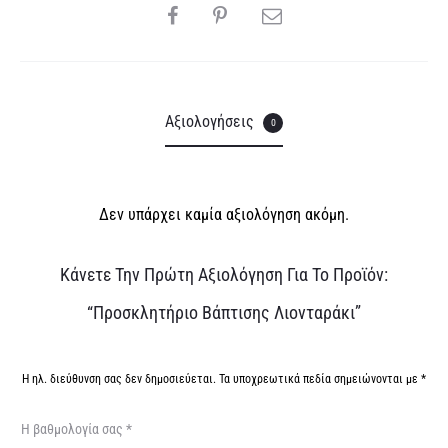
SHARE
e
:
Αξιολογήσεις
0
Δεν υπάρχει καμία αξιολόγηση ακόμη.
Α
Κάνετε Την Πρώτη Αξιολόγηση Για Το Προϊόν:
ξ
“Προσκλητήριο Βάπτισης Λιονταράκι”
ι
ο
Η ηλ. διεύθυνση σας δεν δημοσιεύεται.
Τα υποχρεωτικά πεδία σημειώνονται με
*
λ
Η βαθμολογία σας
*
ο