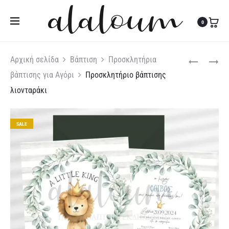
Τηλ:
27310 36200
|
Κιν:
6978 003 643
0
Produc
ΠΡΟΣΚΛΗΤΉ
ΠΡΟΣΚΛΗΤΉ
Αρχική σελίδα
Βάπτιση
Προσκλητήρια
ΒΆΠΤΙΣΗΣ
ΒΆΠΤΙΣΗΣ
βάπτισης για Αγόρι
Προσκλητήριο βάπτισης
naviga
ΑΛΊΚΗ
ΙΠΠΌΤΗΣ
λιονταράκι
ΣΤΗΝ
ΣΕ
ΧΏΡΑ
ΚΆΣΤΡΟ
ΤΩΝ
SALE
ΘΑΥΜΆΤΩΝ