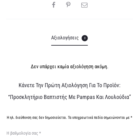
SHARE
e
:
Αξιολογήσεις
0
Δεν υπάρχει καμία αξιολόγηση ακόμη.
Α
Κάνετε Την Πρώτη Αξιολόγηση Για Το Προϊόν:
ξ
“Προσκλητήριο Βαπτιστής Με Pampas Και Λουλούδια”
ι
ο
Η ηλ. διεύθυνση σας δεν δημοσιεύεται.
Τα υποχρεωτικά πεδία σημειώνονται με
*
λ
Η βαθμολογία σας
*
ο