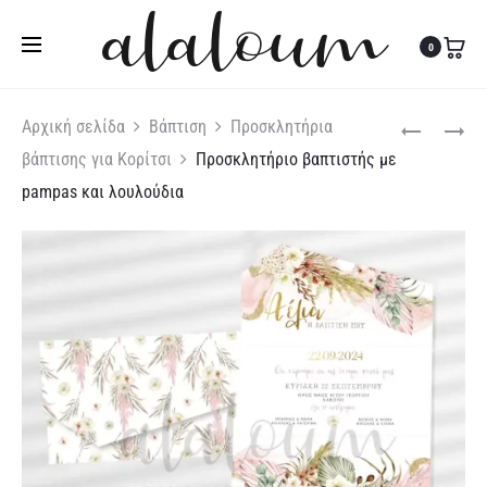
Τηλ:
27310 36200
|
Κιν:
6978 003 643
0
Produc
ΠΡΟΣΚΛΗΤΉ
ΠΡΟΣΚΛΗΤΉ
Αρχική σελίδα
Βάπτιση
Προσκλητήρια
ΒΆΠΤΙΣΗΣ
ΒΆΠΤΙΣΗΣ
βάπτισης για Κορίτσι
Προσκλητήριο βαπτιστής με
naviga
TRAVEL
ΑΡΚΟΥΔΆΚΙ
pampas και λουλούδια
ΓΙΑ
ΜΕ
ΚΟΡΊΤΣΙ
ΜΠΑΛΌΝΙΑ