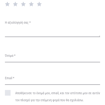
γ
ή
σ
Η αξιολόγησή σας
*
ε
ι
ς
Όνομα
*
Email
*
Αποθήκευσε το όνομά μου, email, και τον ιστότοπο μου σε αυτόν
τον πλοηγό για την επόμενη φορά που θα σχολιάσω.