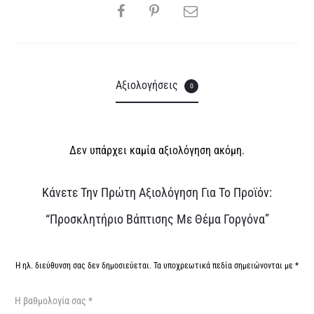
SHARE
e
:
Αξιολογήσεις
0
Δεν υπάρχει καμία αξιολόγηση ακόμη.
Α
Κάνετε Την Πρώτη Αξιολόγηση Για Το Προϊόν:
ξ
“Προσκλητήριο Βάπτισης Με Θέμα Γοργόνα”
ι
ο
Η ηλ. διεύθυνση σας δεν δημοσιεύεται.
Τα υποχρεωτικά πεδία σημειώνονται με
*
λ
Η βαθμολογία σας
*
ο