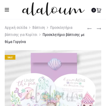
Τηλ:
27310 36200
|
Κιν:
6978 003 643
0
Produc
ΠΡΟΣΚΛΗΤΉ
ΠΡΟΣΚΛΗΤΉ
Αρχική σελίδα
Βάπτιση
Προσκλητήρια
ΒΆΠΤΙΣΗΣ
ΒΆΠΤΙΣΗΣ
βάπτισης για Κορίτσι
Προσκλητήριο βάπτισης με
naviga
ΜΕ
ΜΙΚΡΌΣ
θέμα Γοργόνα
ΘΈΜΑ
ΠΡΊΓΚΙΠΑΣ
ΤΟ
PANDA
SALE