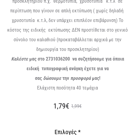
προσκλητηρίου π.χ. θερμοτυπία, χρυσοτυπία κ.τ.λ σε
περίπτωση που γίνουν σε απλή εκτύπωση ( χωρίς δηλαδή
χρυσοτυπία κ.τ.λ, δεν υπάρχει επιπλέον επιβάρυνση) Το
κόστος της ειδικής εκτύπωσης ΔΕΝ προστίθεται στο γενικό
σύνολο του καλαθιού (προκαταβάλλεται αρχικά με την
δημιουργία του προσκλητηρίου)
Καλέστε
μας στο 2731036200 να συζητήσουμε για όποια
ειδική τυπογραφική ανάγκη έχετε για να
σας
δώσουμε
την
προσφορά
μας!
Ελάχιστη ποσότητα 40 τεμάχια
Original
Η
1,79€
1,99€
τρέχουσα
price
Επιλογές
*
τιμή
was: