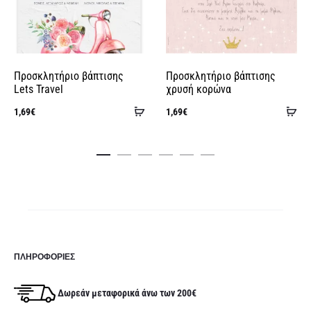
e
:
Προσκλητήριο βάπτισης
Προσκλητήριο βάπτισης
Lets Travel
χρυσή κορώνα
Προσθήκη
Πρ
1,69
€
1,69
€
στο
στ
καλάθι
κα
ΠΛΗΡΟΦΟΡΊΕΣ
Δωρεάν μεταφορικά άνω των 200€