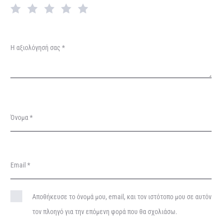
γ
ή
σ
Η αξιολόγησή σας
*
ε
ι
ς
Όνομα
*
Email
*
Αποθήκευσε το όνομά μου, email, και τον ιστότοπο μου σε αυτόν
τον πλοηγό για την επόμενη φορά που θα σχολιάσω.