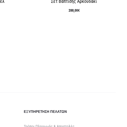
ζέλ
Σετ Βάπτισης Αρκουδάκι
288,00
€
ΕΞΥΠΗΡΈΤΗΣΗ ΠΕΛΑΤΏΝ
Τρόποι Πληρωμής & Αποστολές