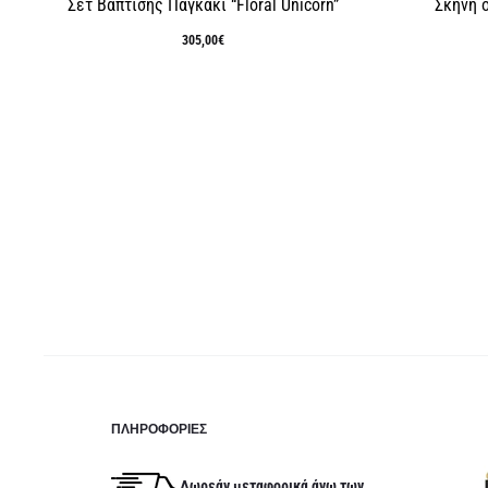
Σετ Βάπτισης Παγκάκι “Floral Unicorn”
Σκηνή 
305,00
€
τρέχο
τ
εί
275,
ΠΛΗΡΟΦΟΡΊΕΣ
Δωρεάν μεταφορικά άνω των