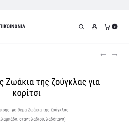
ΠΙΚΟΙΝΩΝΊΑ
Search
Account
0
Product
ΈΝΑ
ΣΕΤ
ΠΑΡΑΜΥΘΈΝΙΟ
ΒΆΠΤΙΣΗΣ
navigati
ΒΑΠΤΙΣΤΙΚΌ
ΑΡΚΟΥΔΆΚΙ
ΣΕΤ
ς Ζωάκια της ζούγκλας για
ΜΕ
ΘΈΜΑ
κορίτσι
ΤΟ
ΡΟΜΑΝΤΙΚΌ
τισης με θέμα Ζωάκια της ζούγκλας
ΜΠΟΥΝΤΟΥΆΡ,
 ,λαμπάδα, σταντ λαδιού, λαδόπανα)