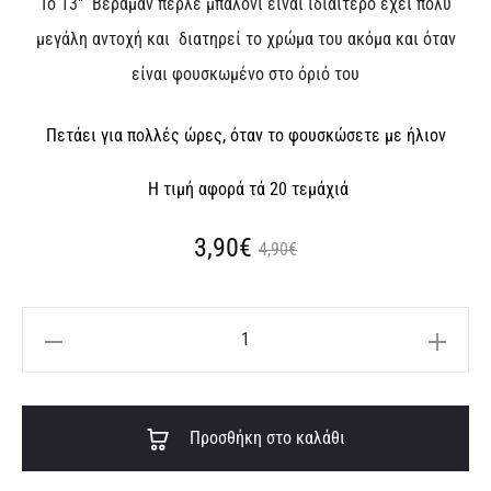
Το 13″ Βεραμάν περλέ μπαλόνι είναι ιδιαίτερο έχει πολύ
μεγάλη αντοχή και διατηρεί το χρώμα του ακόμα και όταν
είναι φουσκωμένο στο όριό του
Πετάει για πολλές ώρες, όταν το φουσκώσετε με
ήλιον
Η τιμή αφορά τά 20 τεμάχιά
Original
Η
3,90
€
4,90
€
τρέχουσα
price
13″
τιμή
was:
Βεραμάν
περλέ
είναι:
4,90€.
A
μπαλόνι
Προσθήκη στο καλάθι
3,90€.
l
(20
t
τεμ)