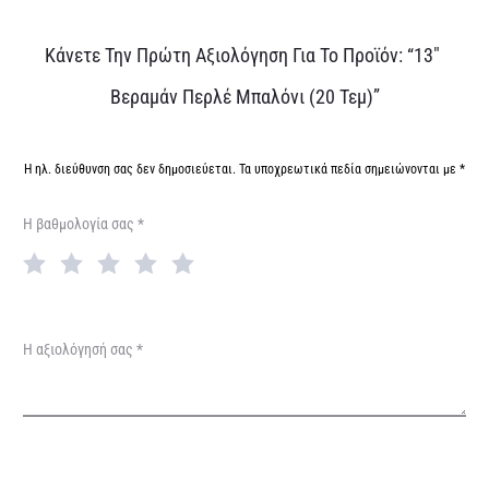
Α
Κάνετε Την Πρώτη Αξιολόγηση Για Το Προϊόν: “13″
ξ
Βεραμάν Περλέ Μπαλόνι (20 Τεμ)”
ι
ο
Η ηλ. διεύθυνση σας δεν δημοσιεύεται.
Τα υποχρεωτικά πεδία σημειώνονται με
*
λ
Η βαθμολογία σας
*
ο
γ
ή
σ
Η αξιολόγησή σας
*
ε
ι
ς