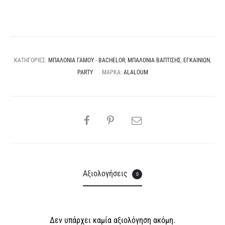
e
ποσότητα
r
n
a
ΚΑΤΗΓΟΡΊΕΣ:
ΜΠΑΛΌΝΙΑ ΓΆΜΟΥ - BACHELOR
,
ΜΠΑΛΌΝΙΑ ΒΆΠΤΙΣΗΣ
,
ΕΓΚΑΙΝΊΩΝ
,
t
PARTY
ΜΆΡΚΑ:
ALALOUM
i
v
e
SHARE
:
Αξιολογήσεις
0
Δεν υπάρχει καμία αξιολόγηση ακόμη.