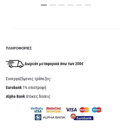
ναι:
4,90€.
είναι:
4,90€.
,90€.
3,90€.
ΠΛΗΡΟΦΟΡΊΕΣ
Δωρεάν μεταφορικά άνω των 200€
Συνεργαζόμενες τράπεζες:
Eurobank
1% επιστροφή
Alpha Bank
άτοκες δόσεις